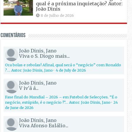
qual é a próxima inquietação? Autor:
João Dinis
8 de Julho de 2026
Comentários
João Dinis, Jano
Viva o S. Diogo mais...
Ora bolas e rebolas! Afinal, qual será o “negócio” com Ronaldo
?… Autor: João Dinis, Jano
·
4 de July de 2026
João Dinis, Jano
V iv'á á...
Fase final do Mundial – 2026 – em Futebol de Selecções. “É o
negócio, estúpido, é o negócio !”… Autor: João Dinis, Jano
·
24
de June de 2026
João Dinis, Jano
Viva Afonso Eulálio...