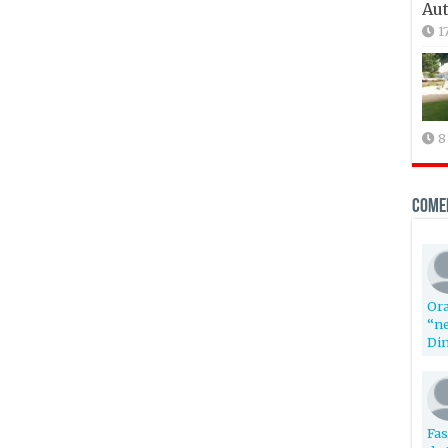
Aut
1
8
Come
Ora
“ne
Din
Fas