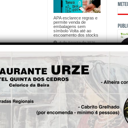
Mete
APA esclarece regras e
permite venda de
Publi
embalagens sem
símbolo Volta até ao
escoamento dos stocks
6 de Agosto de 2026
is!
Seg.
Tiago Antunes da equipa de
OPINI
ciclismo de Mortágua
procura conquistar Taça de
Portugal na Arrábida