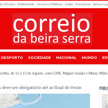
cha Técnica
Publicidade
Serviços Públicos
Links
Farmácias
Avisos Le
DESPORTO
SOCIEDADE
NACIONAL
MUNDO
ED
o
deve ser obrigatório até ao final do Verão
PUBLI