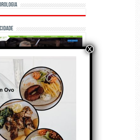
orologia
cidade
X
ÃO E CRÓNICAS
Matraquilhos… Autor:
Fernando Roldão
6 de Agosto de 2026
A marca Sporting em