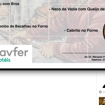
Fre
5
Joã
2
2