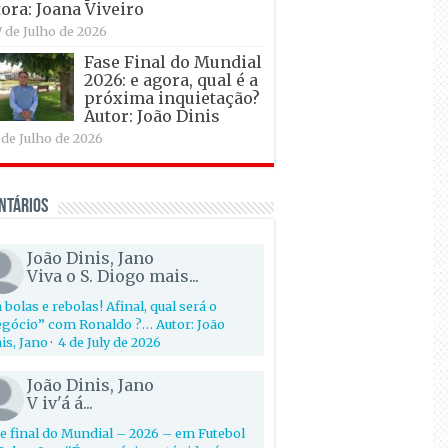
ora: Joana Viveiro
7 de Julho de 2026
Fase Final do Mundial
2026: e agora, qual é a
próxima inquietação?
Autor: João Dinis
 de Julho de 2026
ntários
João Dinis, Jano
Viva o S. Diogo mais...
 bolas e rebolas! Afinal, qual será o
gócio” com Ronaldo ?… Autor: João
is, Jano
·
4 de July de 2026
João Dinis, Jano
V iv'á á...
e final do Mundial – 2026 – em Futebol