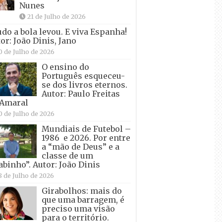
Nunes
21 de Julho de 2026
udo a bola levou. E viva Espanha!
or: João Dinis, Jano
0 de Julho de 2026
O ensino do
Português esqueceu-
se dos livros eternos.
Autor: Paulo Freitas
 Amaral
0 de Julho de 2026
Mundiais de Futebol –
1986 e 2026. Por entre
a “mão de Deus” e a
classe de um
abinho”. Autor: João Dinis
8 de Julho de 2026
Girabolhos: mais do
que uma barragem, é
preciso uma visão
para o território.