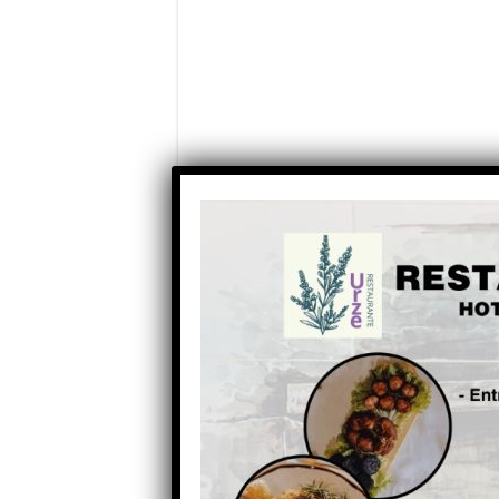
Partilhe com os seus amigos nas redes socia
Anterior
Oliveira do Hospital e Tábua
em risco de voltarem ao
confinamento dentro de
uma semana