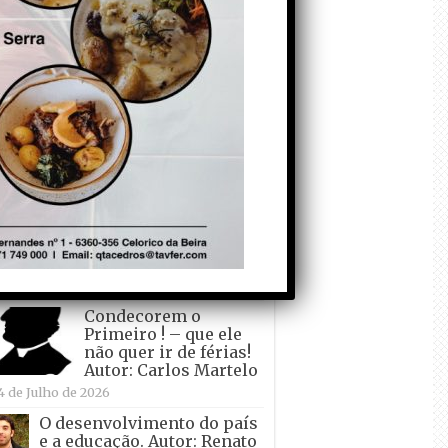
todo o mundo está a
crescer atrás de
Ronaldo. Autor: Paulo
itas do Amaral
 de Agosto de 2026
Falso crescimento…
Autor: Nuno Pereira
1 de Agosto de 2026
Tadei Pogacar vence o
“Tour” – A “Volta a
França em Bicicleta”
pela quinta vez! Autor:
o Dinis
7 de Julho de 2026
Condecorem o
Primeiro ! – que ele
não quer ir de férias!
Autor: Carlos Martelo
4 de Julho de 2026
O desenvolvimento do país
e a educação. Autor: Renato