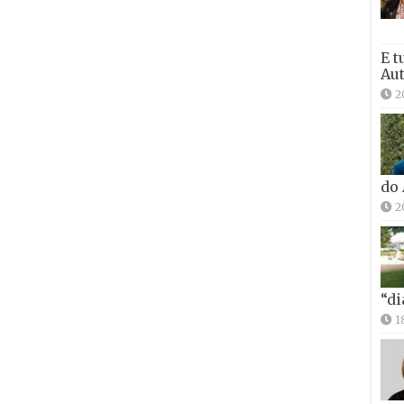
E t
Aut
2
do
2
“di
1