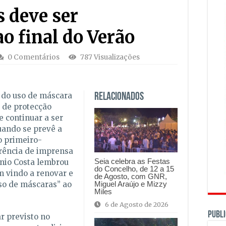
 deve ser
ao final do Verão
0 Comentários
787 Visualizações
 do uso de máscara
Relacionados
 de protecção
 continuar a ser
quando se prevê a
o primeiro-
erência de imprensa
Seia celebra as Festas
ónio Costa lembrou
do Concelho, de 12 a 15
m vindo a renovar e
de Agosto, com GNR,
Miguel Araújo e Mizzy
so de máscaras” ao
Miles
6 de Agosto de 2026
PUBLI
r previsto no