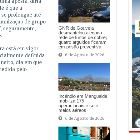
 uma aposta, diria
e é que a
 se prolongue até
munização de grupo
GNR de Gouveia
í, seguramente,
desmantelou alegada
e.
rede de furtos de cobre;
quatro arguidos ficaram
em prisão preventiva
ra está em vigor
6 de Agosto de 2026
icialmente definida
aneiro, dia em que
medida pelo
Incêndio em Mangualde
mobiliza 175
operacionais e sete
meios aéreos
6 de Agosto de 2026