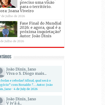
preciso uma visão
para o território.
ora: Joana Viveiro
7 de Julho de 2026
Fase Final do Mundial
2026: e agora, qual é a
próxima inquietação?
Autor: João Dinis
 de Julho de 2026
ntários
João Dinis, Jano
Viva o S. Diogo mais...
 bolas e rebolas! Afinal, qual será o
gócio” com Ronaldo ?… Autor: João
is, Jano
·
4 de July de 2026
João Dinis, Jano
V iv'á á...