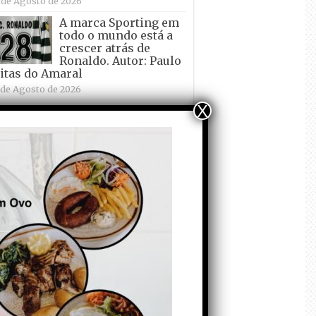
 de Agosto de 2026
A marca Sporting em
todo o mundo está a
crescer atrás de
Ronaldo. Autor: Paulo
itas do Amaral
 de Agosto de 2026
X
so crescimento… Autor: Nuno
eira
 de Agosto de 2026
Tadei Pogacar vence o
“Tour” – A “Volta a
França em Bicicleta”
pela quinta vez! Autor:
o Dinis
7 de Julho de 2026
Condecorem o
Primeiro ! – que ele
não quer ir de férias!
Autor: Carlos Martelo
4 de Julho de 2026