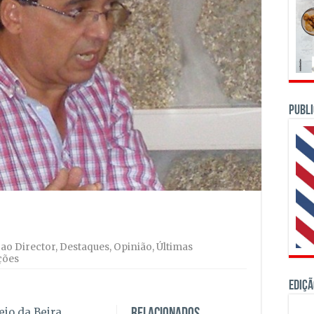
PUBLI
 ao Director
,
Destaques
,
Opinião
,
Últimas
ções
Ediçã
eio da Beira