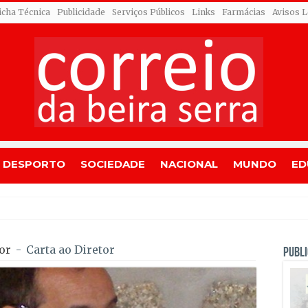
icha Técnica
Publicidade
Serviços Públicos
Links
Farmácias
Avisos L
DESPORTO
SOCIEDADE
NACIONAL
MUNDO
ED
ando Roldão
or
-
Carta ao Diretor
PUBLI