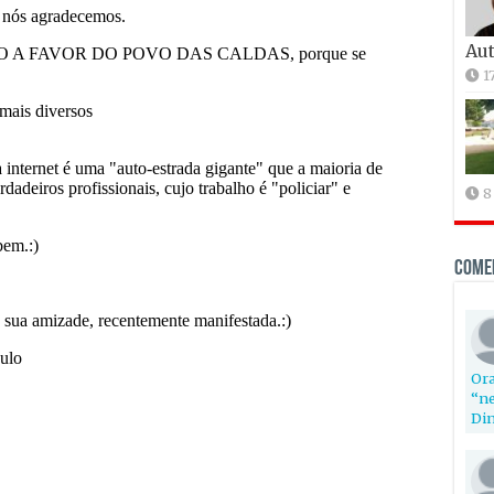
Aut
1
8
Come
Ora
“ne
Din