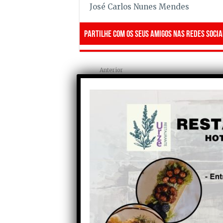
José Carlos Nunes Mendes
Partilhe com os seus amigos nas redes socia
Anterior
Rafael Gomes conquistou 2º
lugar na Taça de Portugal de
Duatlo PORTerra das
Lezírias