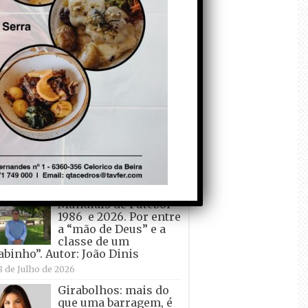
O desenvolvimento do país
e a educação. Autor: Renato
Nunes
21 de Julho de 2026
udo a bola levou. E viva Espanha!
or: João Dinis, Jano
0 de Julho de 2026
O ensino do
Português esqueceu-
se dos livros eternos.
Autor: Paulo Freitas
 Amaral
0 de Julho de 2026
Mundiais de Futebol –
1986 e 2026. Por entre
a “mão de Deus” e a
classe de um
abinho”. Autor: João Dinis
8 de Julho de 2026
Girabolhos: mais do
que uma barragem, é