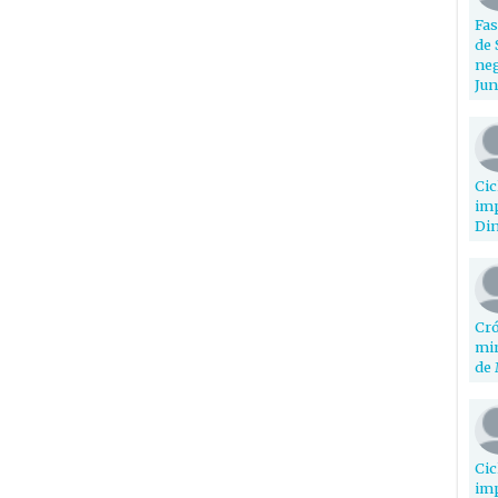
Fas
de 
neg
Jun
Cic
imp
Din
Cró
min
de 
Cic
imp