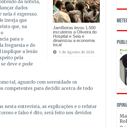
nteúdo da notícia,
lançar dados
e nela é expresso.
e inveja que
Mete
visto que, na
JamBeiras levou 1.500
escuteiros a Oliveira do
 o
Hospital e Seia e
cia para o
dinamizou a economia
Publi
local
a freguesia e do
l implique a lesão
5 de Agosto de 2026
speito pela
 se deve e pode
como tal, aguardo com serenidade os
s competentes para decidir acerca de todo
OPINI
 nesta entrevista, as explicações e o refutar
oroso e falso é dito, será feito nos devidos
Mat
Ro