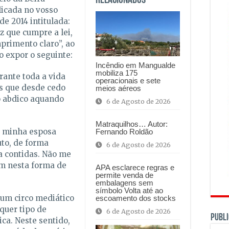
Relacionados
licada no vosso
de 2014 intitulada:
 que cumpre a lei,
rimento claro”, ao
o expor o seguinte:
Incêndio em Mangualde
mobiliza 175
ante toda a vida
operacionais e sete
es que desde cedo
meios aéreos
o abdico aquando
6 de Agosto de 2026
Matraquilhos… Autor:
a minha esposa
Fernando Roldão
uto, de forma
6 de Agosto de 2026
a contidas. Não me
em nesta forma de
APA esclarece regras e
permite venda de
embalagens sem
símbolo Volta até ao
 um circo mediático
escoamento dos stocks
quer tipo de
6 de Agosto de 2026
PUBLI
ca. Neste sentido,