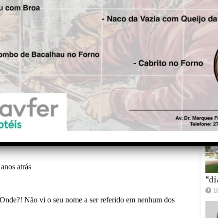
E t
Aut
2
do
2
“di
1