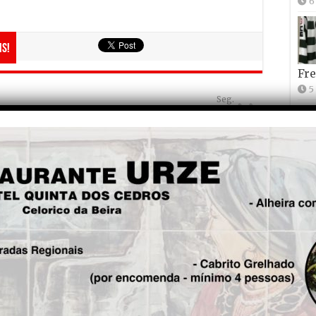
6
is!
Fre
5
Seg.
Fal
FCOH retomou comando do
Per
campeonato distrital de
futebol
1
Joã
2
2