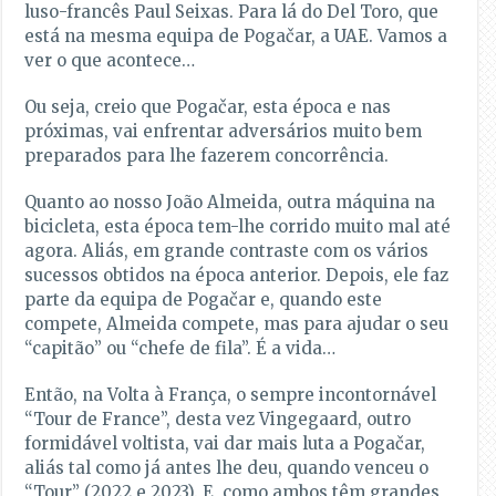
luso-francês Paul Seixas. Para lá do Del Toro, que
está na mesma equipa de Pogačar, a UAE. Vamos a
ver o que acontece…
Ou seja, creio que Pogačar, esta época e nas
próximas, vai enfrentar adversários muito bem
preparados para lhe fazerem concorrência.
Quanto ao nosso João Almeida, outra máquina na
bicicleta, esta época tem-lhe corrido muito mal até
agora. Aliás, em grande contraste com os vários
sucessos obtidos na época anterior. Depois, ele faz
parte da equipa de Pogačar e, quando este
compete, Almeida compete, mas para ajudar o seu
“capitão” ou “chefe de fila”. É a vida…
Então, na Volta à França, o sempre incontornável
“Tour de France”, desta vez Vingegaard, outro
formidável voltista, vai dar mais luta a Pogačar,
aliás tal como já antes lhe deu, quando venceu o
“Tour” (2022 e 2023). E, como ambos têm grandes