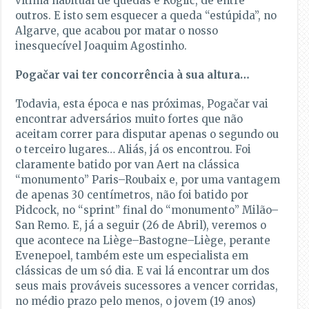
vítima habitual de quedas é Roglič, de entre
outros. E isto sem esquecer a queda “estúpida”, no
Algarve, que acabou por matar o nosso
inesquecível Joaquim Agostinho.
Pogačar vai ter concorrência à sua altura…
Todavia, esta época e nas próximas, Pogačar vai
encontrar adversários muito fortes que não
aceitam correr para disputar apenas o segundo ou
o terceiro lugares… Aliás, já os encontrou. Foi
claramente batido por van Aert na clássica
“monumento” Paris–Roubaix e, por uma vantagem
de apenas 30 centímetros, não foi batido por
Pidcock, no “sprint” final do “monumento” Milão–
San Remo. E, já a seguir (26 de Abril), veremos o
que acontece na Liège–Bastogne–Liège, perante
Evenepoel, também este um especialista em
clássicas de um só dia. E vai lá encontrar um dos
seus mais prováveis sucessores a vencer corridas,
no médio prazo pelo menos, o jovem (19 anos)