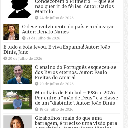
Condecorem o Primeiro ! – que ele
não quer ir de férias! Autor: Carlos
Martelo
24 de Julho de 2026
O desenvolvimento do país e a educação.
Autor: Renato Nunes
21 de Julho de 2026
E tudo a bola levou. E viva Espanha! Autor: João
Dinis, Jano
20 de Julho de 2026
O ensino do Português esqueceu-se
dos livros eternos. Autor: Paulo
Freitas do Amaral
20 de Julho de 2026
Mundiais de Futebol – 1986 e 2026.
Por entre a “mão de Deus” e a classe
de um “diabinho”. Autor: João Dinis
18 de Julho de 2026
Girabolhos: mais do que uma
barragem, é preciso uma visão para