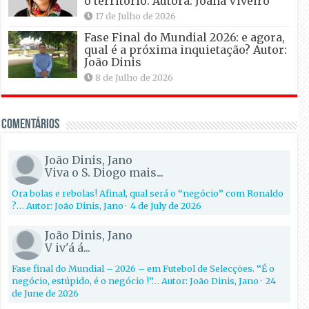
o território. Autora: Joana Viveiro
17 de Julho de 2026
Fase Final do Mundial 2026: e agora,
qual é a próxima inquietação? Autor:
João Dinis
8 de Julho de 2026
Comentários
João Dinis, Jano
Viva o S. Diogo mais...
Ora bolas e rebolas! Afinal, qual será o “negócio” com Ronaldo
?… Autor: João Dinis, Jano
·
4 de July de 2026
João Dinis, Jano
V iv'á á...
Fase final do Mundial – 2026 – em Futebol de Selecções. “É o
negócio, estúpido, é o negócio !”… Autor: João Dinis, Jano
·
24
de June de 2026