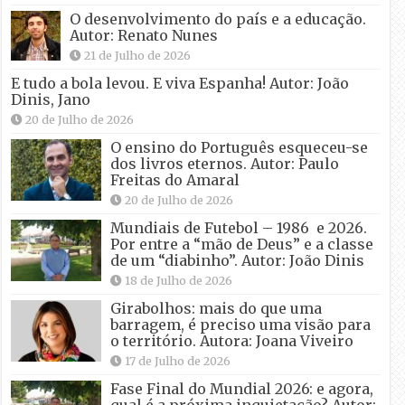
O desenvolvimento do país e a educação.
Autor: Renato Nunes
21 de Julho de 2026
E tudo a bola levou. E viva Espanha! Autor: João
Dinis, Jano
20 de Julho de 2026
O ensino do Português esqueceu-se
dos livros eternos. Autor: Paulo
Freitas do Amaral
20 de Julho de 2026
Mundiais de Futebol – 1986 e 2026.
Por entre a “mão de Deus” e a classe
de um “diabinho”. Autor: João Dinis
18 de Julho de 2026
Girabolhos: mais do que uma
barragem, é preciso uma visão para
o território. Autora: Joana Viveiro
17 de Julho de 2026
Fase Final do Mundial 2026: e agora,
qual é a próxima inquietação? Autor: