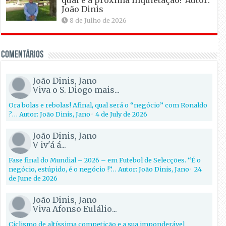
João Dinis
8 de Julho de 2026
Comentários
João Dinis, Jano
Viva o S. Diogo mais...
Ora bolas e rebolas! Afinal, qual será o “negócio” com Ronaldo
?… Autor: João Dinis, Jano
·
4 de July de 2026
João Dinis, Jano
V iv'á á...
Fase final do Mundial – 2026 – em Futebol de Selecções. “É o
negócio, estúpido, é o negócio !”… Autor: João Dinis, Jano
·
24
de June de 2026
João Dinis, Jano
Viva Afonso Eulálio...
Ciclismo de altíssima competição e a sua imponderável