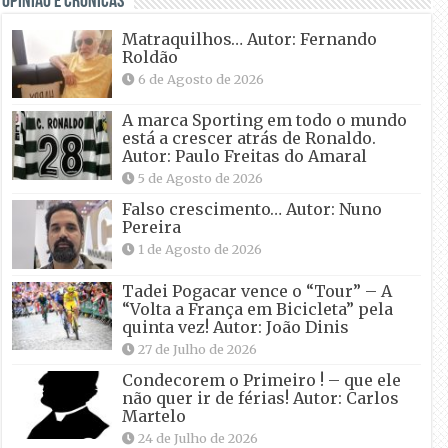
OPINIÃO E CRÓNICAS
Matraquilhos… Autor: Fernando
Roldão
6 de Agosto de 2026
A marca Sporting em todo o mundo
está a crescer atrás de Ronaldo.
Autor: Paulo Freitas do Amaral
5 de Agosto de 2026
Falso crescimento… Autor: Nuno
Pereira
1 de Agosto de 2026
Tadei Pogacar vence o “Tour” – A
“Volta a França em Bicicleta” pela
quinta vez! Autor: João Dinis
27 de Julho de 2026
Condecorem o Primeiro ! – que ele
não quer ir de férias! Autor: Carlos
Martelo
24 de Julho de 2026