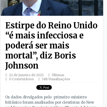
Estirpe do Reino Unido
“é mais infecciosa e
poderá ser mais
mortal”, diz Boris
Johnson
22 de Janeiro de 2021
Últimas
0 Comentários
588 Visualizações
Os dados divulgados pelo primeiro-ministro
britânico foram analisados por cientistas do New