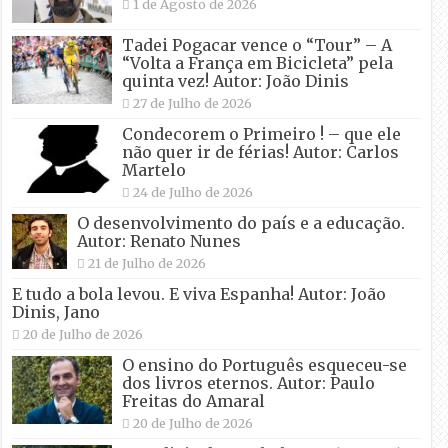
1 de Agosto de 2026
Tadei Pogacar vence o “Tour” – A
“Volta a França em Bicicleta” pela
quinta vez! Autor: João Dinis
27 de Julho de 2026
Condecorem o Primeiro ! – que ele
não quer ir de férias! Autor: Carlos
Martelo
24 de Julho de 2026
O desenvolvimento do país e a educação.
Autor: Renato Nunes
21 de Julho de 2026
E tudo a bola levou. E viva Espanha! Autor: João
Dinis, Jano
20 de Julho de 2026
O ensino do Português esqueceu-se
dos livros eternos. Autor: Paulo
Freitas do Amaral
20 de Julho de 2026