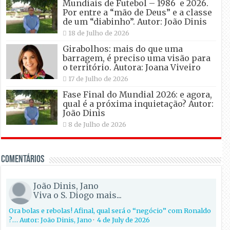
Mundiais de Futebol – 1986 e 2026.
Por entre a “mão de Deus” e a classe
de um “diabinho”. Autor: João Dinis
18 de Julho de 2026
Girabolhos: mais do que uma
barragem, é preciso uma visão para
o território. Autora: Joana Viveiro
17 de Julho de 2026
Fase Final do Mundial 2026: e agora,
qual é a próxima inquietação? Autor:
João Dinis
8 de Julho de 2026
Comentários
João Dinis, Jano
Viva o S. Diogo mais...
Ora bolas e rebolas! Afinal, qual será o “negócio” com Ronaldo
?… Autor: João Dinis, Jano
·
4 de July de 2026