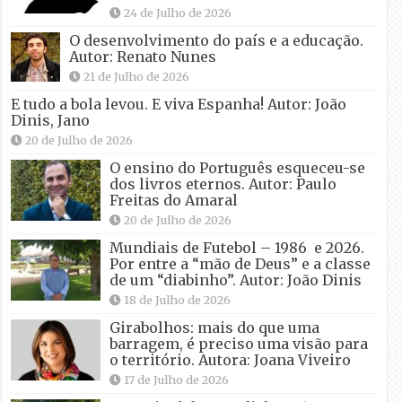
24 de Julho de 2026
O desenvolvimento do país e a educação.
Autor: Renato Nunes
21 de Julho de 2026
E tudo a bola levou. E viva Espanha! Autor: João
Dinis, Jano
20 de Julho de 2026
O ensino do Português esqueceu-se
dos livros eternos. Autor: Paulo
Freitas do Amaral
20 de Julho de 2026
Mundiais de Futebol – 1986 e 2026.
Por entre a “mão de Deus” e a classe
de um “diabinho”. Autor: João Dinis
18 de Julho de 2026
Girabolhos: mais do que uma
barragem, é preciso uma visão para
o território. Autora: Joana Viveiro
17 de Julho de 2026