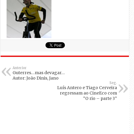
Anterior
Guterres…mas devagar…
Autor: João Dinis, Jano
Seg.
Luís Antero e Tiago Cerveira
regressam ao CineEco com
“O rio – parte 3”