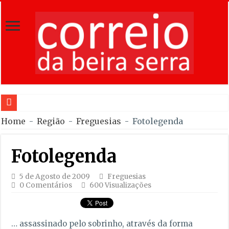
JamBe
Home
-
Região
-
Freguesias
-
Fotolegenda
Fotolegenda
5 de Agosto de 2009
Freguesias
0 Comentários
600 Visualizações
… assassinado pelo sobrinho, através da forma