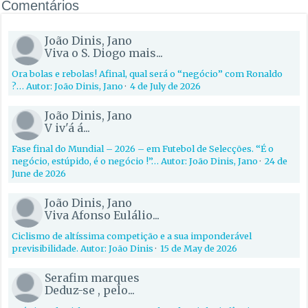
Comentários
João Dinis, Jano
Viva o S. Diogo mais...
Ora bolas e rebolas! Afinal, qual será o “negócio” com Ronaldo
?… Autor: João Dinis, Jano
·
4 de July de 2026
João Dinis, Jano
V iv'á á...
Fase final do Mundial – 2026 – em Futebol de Selecções. “É o
negócio, estúpido, é o negócio !”… Autor: João Dinis, Jano
·
24 de
June de 2026
João Dinis, Jano
Viva Afonso Eulálio...
Ciclismo de altíssima competição e a sua imponderável
previsibilidade. Autor: João Dinis
·
15 de May de 2026
Serafim marques
Deduz-se , pelo...