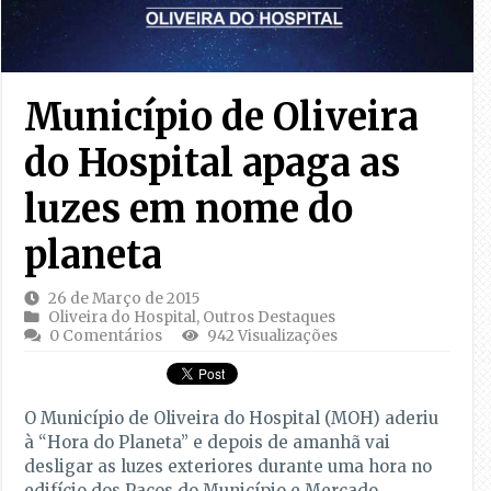
Município de Oliveira
do Hospital apaga as
luzes em nome do
planeta
26 de Março de 2015
Oliveira do Hospital
,
Outros Destaques
0 Comentários
942 Visualizações
O Município de Oliveira do Hospital (MOH) aderiu
à “Hora do Planeta” e depois de amanhã vai
desligar as luzes exteriores durante uma hora no
edifício dos Paços do Município e Mercado