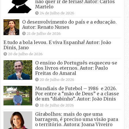
não quer ir de férias! Autor: Carlos
Martelo
24 de Julho de 2026
O desenvolvimento do país e a educação.
Autor: Renato Nunes
21 de Julho de 2026
E tudo a bola levou. E viva Espanha! Autor: João
Dinis, Jano
20 de Julho de 2026
O ensino do Português esqueceu-se
dos livros eternos. Autor: Paulo
Freitas do Amaral
20 de Julho de 2026
Mundiais de Futebol – 1986 e 2026.
Por entre a “mão de Deus” e a classe
de um “diabinho”. Autor: João Dinis
18 de Julho de 2026
Girabolhos: mais do que uma
barragem, é preciso uma visão para
o território. Autora: Joana Viveiro