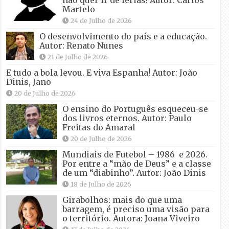
não quer ir de férias! Autor: Carlos
Martelo
24 de Julho de 2026
O desenvolvimento do país e a educação.
Autor: Renato Nunes
21 de Julho de 2026
E tudo a bola levou. E viva Espanha! Autor: João
Dinis, Jano
20 de Julho de 2026
O ensino do Português esqueceu-se
dos livros eternos. Autor: Paulo
Freitas do Amaral
20 de Julho de 2026
Mundiais de Futebol – 1986 e 2026.
Por entre a “mão de Deus” e a classe
de um “diabinho”. Autor: João Dinis
18 de Julho de 2026
Girabolhos: mais do que uma
barragem, é preciso uma visão para
o território. Autora: Joana Viveiro