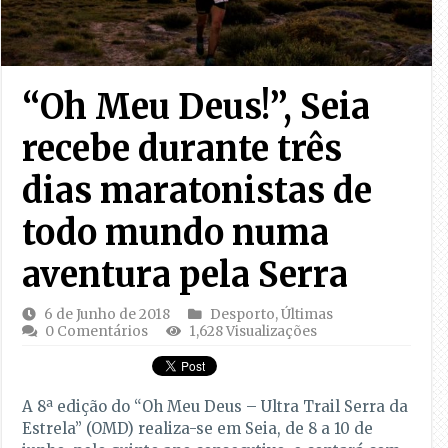
“Oh Meu Deus!”, Seia
recebe durante três
dias maratonistas de
todo mundo numa
aventura pela Serra
6 de Junho de 2018
Desporto
,
Últimas
0 Comentários
1,628 Visualizações
A 8ª edição do “Oh Meu Deus – Ultra Trail Serra da
Estrela” (OMD) realiza-se em Seia, de 8 a 10 de