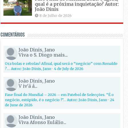
qual é a próxima inquietação? Autor:
João Dinis
8 de Julho de 2026
Comentários
João Dinis, Jano
Viva o S. Diogo mais...
Ora bolas e rebolas! Afinal, qual será o “negócio” com Ronaldo
?… Autor: João Dinis, Jano
·
4 de July de 2026
João Dinis, Jano
V iv'á á...
Fase final do Mundial – 2026 – em Futebol de Selecções. “É o
negócio, estúpido, é o negócio !”… Autor: João Dinis, Jano
·
24
de June de 2026
João Dinis, Jano
Viva Afonso Eulálio...