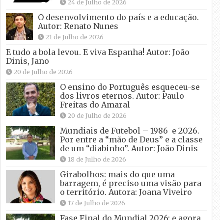
24 de Julho de 2026
O desenvolvimento do país e a educação.
Autor: Renato Nunes
21 de Julho de 2026
E tudo a bola levou. E viva Espanha! Autor: João
Dinis, Jano
20 de Julho de 2026
O ensino do Português esqueceu-se
dos livros eternos. Autor: Paulo
Freitas do Amaral
20 de Julho de 2026
Mundiais de Futebol – 1986 e 2026.
Por entre a “mão de Deus” e a classe
de um “diabinho”. Autor: João Dinis
18 de Julho de 2026
Girabolhos: mais do que uma
barragem, é preciso uma visão para
o território. Autora: Joana Viveiro
17 de Julho de 2026
Fase Final do Mundial 2026: e agora,