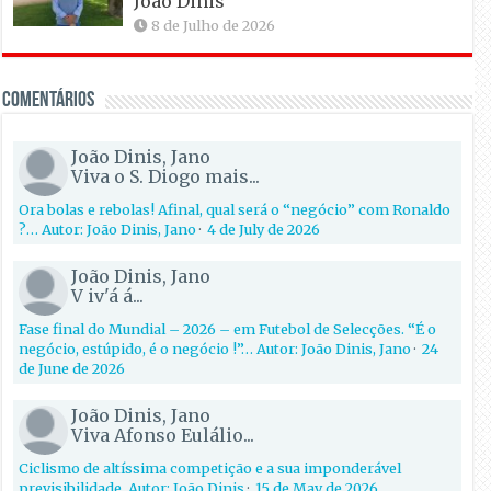
João Dinis
8 de Julho de 2026
Comentários
João Dinis, Jano
Viva o S. Diogo mais...
Ora bolas e rebolas! Afinal, qual será o “negócio” com Ronaldo
?… Autor: João Dinis, Jano
·
4 de July de 2026
João Dinis, Jano
V iv'á á...
Fase final do Mundial – 2026 – em Futebol de Selecções. “É o
negócio, estúpido, é o negócio !”… Autor: João Dinis, Jano
·
24
de June de 2026
João Dinis, Jano
Viva Afonso Eulálio...
Ciclismo de altíssima competição e a sua imponderável
previsibilidade. Autor: João Dinis
·
15 de May de 2026