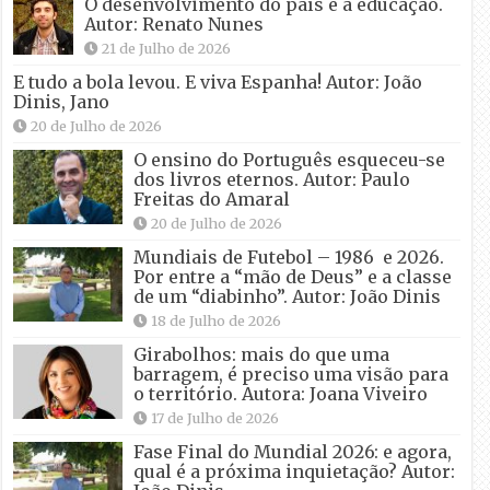
O desenvolvimento do país e a educação.
Autor: Renato Nunes
21 de Julho de 2026
E tudo a bola levou. E viva Espanha! Autor: João
Dinis, Jano
20 de Julho de 2026
O ensino do Português esqueceu-se
dos livros eternos. Autor: Paulo
Freitas do Amaral
20 de Julho de 2026
Mundiais de Futebol – 1986 e 2026.
Por entre a “mão de Deus” e a classe
de um “diabinho”. Autor: João Dinis
18 de Julho de 2026
Girabolhos: mais do que uma
barragem, é preciso uma visão para
o território. Autora: Joana Viveiro
17 de Julho de 2026
Fase Final do Mundial 2026: e agora,
qual é a próxima inquietação? Autor: