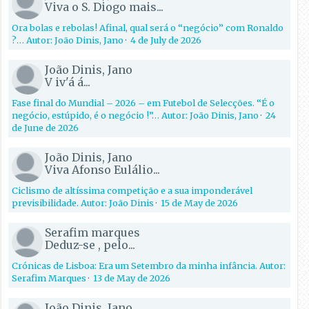
Viva o S. Diogo mais...
Ora bolas e rebolas! Afinal, qual será o “negócio” com Ronaldo
?… Autor: João Dinis, Jano
·
4 de July de 2026
João Dinis, Jano
V iv'á á...
Fase final do Mundial – 2026 – em Futebol de Selecções. “É o
negócio, estúpido, é o negócio !”… Autor: João Dinis, Jano
·
24
de June de 2026
João Dinis, Jano
Viva Afonso Eulálio...
Ciclismo de altíssima competição e a sua imponderável
previsibilidade. Autor: João Dinis
·
15 de May de 2026
Serafim marques
Deduz-se , pelo...
Crónicas de Lisboa: Era um Setembro da minha infância. Autor:
Serafim Marques
·
13 de May de 2026
João Dinis, Jano