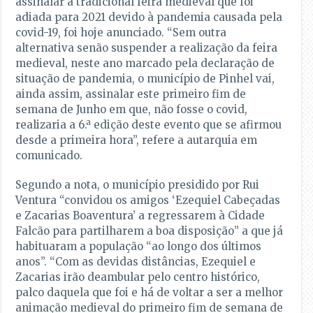
assinalar a tradicional feira medieval que foi
adiada para 2021 devido à pandemia causada pela
covid-19, foi hoje anunciado. “Sem outra
alternativa senão suspender a realização da feira
medieval, neste ano marcado pela declaração de
situação de pandemia, o município de Pinhel vai,
ainda assim, assinalar este primeiro fim de
semana de Junho em que, não fosse o covid,
realizaria a 6.ª edição deste evento que se afirmou
desde a primeira hora”, refere a autarquia em
comunicado.
Segundo a nota, o município presidido por Rui
Ventura “convidou os amigos ‘Ezequiel Cabeçadas
e Zacarias Boaventura’ a regressarem à Cidade
Falcão para partilharem a boa disposição” a que já
habituaram a população “ao longo dos últimos
anos”. “Com as devidas distâncias, Ezequiel e
Zacarias irão deambular pelo centro histórico,
palco daquela que foi e há de voltar a ser a melhor
animação medieval do primeiro fim de semana de