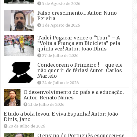
5 de Agosto de 2026
Falso crescimento… Autor: Nuno
Pereira
1 de Agosto de 2026
Tadei Pogacar vence o “Tour” – A
“Volta a França em Bicicleta” pela
quinta vez! Autor: João Dinis
27 de Julho de 2026
Condecorem o Primeiro ! – que ele
não quer ir de férias! Autor: Carlos
Martelo
24 de Julho de 2026
O desenvolvimento do país e a educação.
Autor: Renato Nunes
21 de Julho de 2026
E tudo a bola levou. E viva Espanha! Autor: João
Dinis, Jano
20 de Julho de 2026
O ensino do Português esqueceu-se