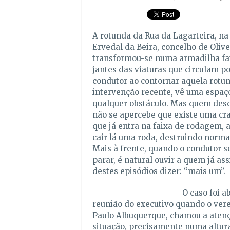
A rotunda da Rua da Lagarteira, n
Ervedal da Beira, concelho de Olive
transformou-se numa armadilha fat
jantes das viaturas que circulam po
condutor ao contornar aquela rotu
intervenção recente, vê uma espaço
qualquer obstáculo. Mas quem desc
não se apercebe que existe uma cr
que já entra na faixa de rodagem, 
cair lá uma roda, destruindo norm
Mais à frente, quando o condutor s
parar, é natural ouvir a quem já ass
destes episódios dizer: “mais um”.
O caso foi a
reunião do executivo quando o ver
Paulo Albuquerque, chamou a atenç
situação, precisamente numa altur