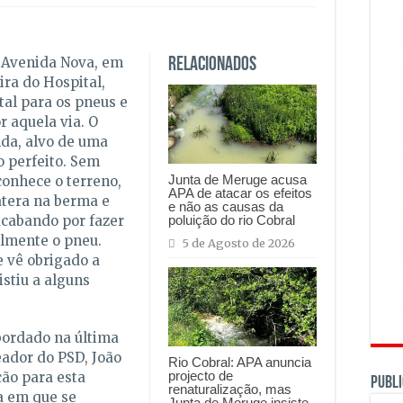
a Avenida Nova, em
Relacionados
ira do Hospital,
al para os pneus e
r aquela via. O
nda, alvo de uma
 perfeito. Sem
Junta de Meruge acusa
onhece o terreno,
APA de atacar os efeitos
atera na berma e
e não as causas da
poluição do rio Cobral
acabando por fazer
almente o pneu.
5 de Agosto de 2026
e vê obrigado a
istiu a alguns
bordado na última
eador do PSD, João
Rio Cobral: APA anuncia
projecto de
ão para esta
PUBLI
renaturalização, mas
a em que se
Junta de Meruge insiste