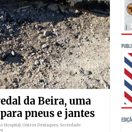
PUBLI
edal da Beira, uma
 para pneus e jantes
Ediçã
do Hospital
,
Outros Destaques
,
Sociedade
es