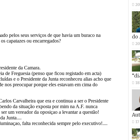
20
do
20
“di
18
Aut
17