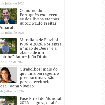
 de Julho de 2026
O ensino do
Português esqueceu-
se dos livros eternos.
Autor: Paulo Freitas
 Amaral
 de Julho de 2026
Mundiais de Futebol –
1986 e 2026. Por entre
a “mão de Deus” e a
classe de um
abinho”. Autor: João Dinis
 de Julho de 2026
Girabolhos: mais do
que uma barragem, é
preciso uma visão
para o território.
ora: Joana Viveiro
 de Julho de 2026
Fase Final do Mundial
2026: e agora, qual é a