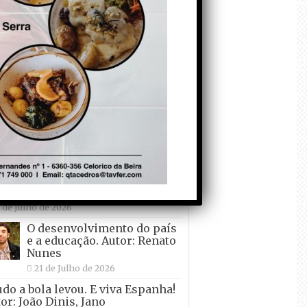
á a crescer atrás de Ronaldo.
or: Paulo Freitas do Amaral
de Agosto de 2026
Falso crescimento…
Autor: Nuno Pereira
1 de Agosto de 2026
ei Pogacar vence o “Tour” – A
lta a França em Bicicleta” pela
nta vez! Autor: João Dinis
 de Julho de 2026
decorem o Primeiro ! – que ele
 quer ir de férias! Autor: Carlos
rtelo
 de Julho de 2026
O desenvolvimento do país
e a educação. Autor: Renato
Nunes
21 de Julho de 2026
udo a bola levou. E viva Espanha!
or: João Dinis, Jano