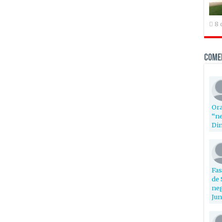
8 
Come
Ora
“ne
Din
Fas
de 
neg
Jun