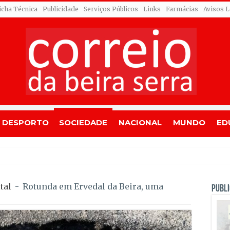
icha Técnica
Publicidade
Serviços Públicos
Links
Farmácias
Avisos L
DESPORTO
SOCIEDADE
NACIONAL
MUNDO
ED
ando Roldão
tal
-
Rotunda em Ervedal da Beira, uma
PUBLI