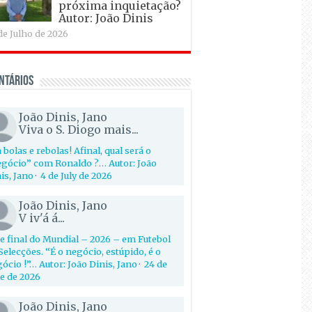
próxima inquietação?
Autor: João Dinis
de Julho de 2026
ntários
João Dinis, Jano
Viva o S. Diogo mais...
 bolas e rebolas! Afinal, qual será o
gócio” com Ronaldo ?… Autor: João
is, Jano
·
4 de July de 2026
João Dinis, Jano
V iv'á á...
e final do Mundial – 2026 – em Futebol
Selecções. “É o negócio, estúpido, é o
ócio !”… Autor: João Dinis, Jano
·
24 de
e de 2026
João Dinis, Jano