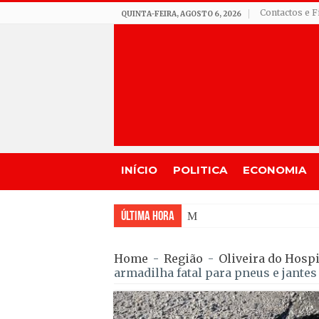
Contactos e F
QUINTA-FEIRA, AGOSTO 6, 2026
INÍCIO
POLITICA
ECONOMIA
Última Hora
Matraquilhos… Autor: Fern
Home
-
Região
-
Oliveira do Hospi
armadilha fatal para pneus e jantes