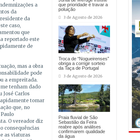
que prioridade é travar a
indemnizações a
poluição
ntos da
3 de Agosto de 2026
presidente da
ste caso,
lamentou que
a reportado este
rapidamente de
Troca de “Nogueirenses”
obriga a corrigir sorteio
tuação, mas a obra
da Taça de Portugal
ponsabilidade pode
3 de Agosto de 2026
ou a empreitada.
o me tenham dado
u José Carlos
 rapidamente tomar
ação que, no
 Paulo
Praia fluvial de São
ta. O vereador diz
Sebastião da Feira
reabre após análises
o consequências
confirmarem qualidade
e as viaturas
da água