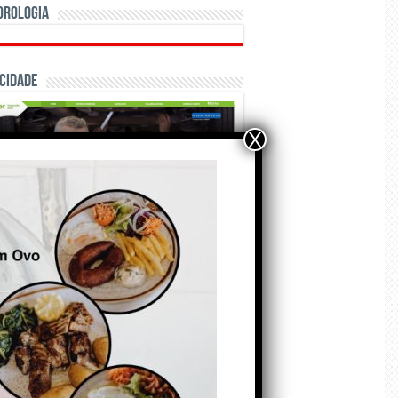
orologia
cidade
X
ÃO E CRÓNICAS
Matraquilhos… Autor:
Fernando Roldão
6 de Agosto de 2026
marca Sporting em todo o mundo