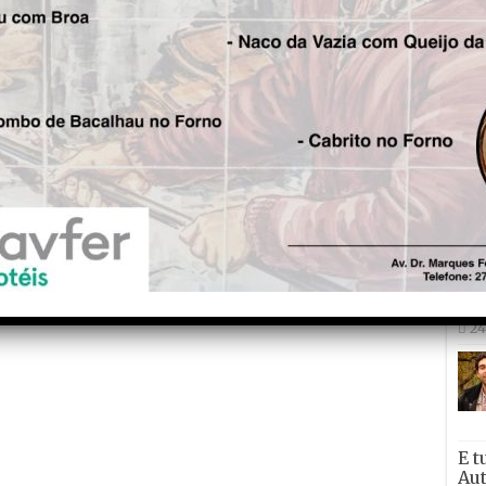
est
Aut
5 
Tad
“Vo
qui
27
Con
não
Ma
24
E t
Aut