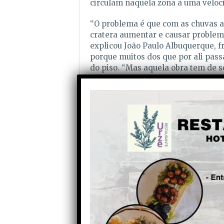
circulam naquela zona a uma veloc
“O problema é que com as chuvas a
cratera aumentar e causar problem
explicou João Paulo Albuquerque, 
porque muitos dos que por ali pas
do piso. “Mas aquela obra tem de s
continuar a servir de armadilha a 
municipais deveriam estar mais at
Partilhe com os seus amigos nas redes socia
Anterior
Conversa e mais conversa
mas… mas alunos e outros
rapam frio nas principais
escolas do concelho! Autor:
João Dinis, Jano