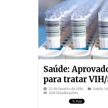
Saúde: Aprovad
para tratar VIH
22 de Janeiro de 2014
Saúde
,
S
668 Visualizações