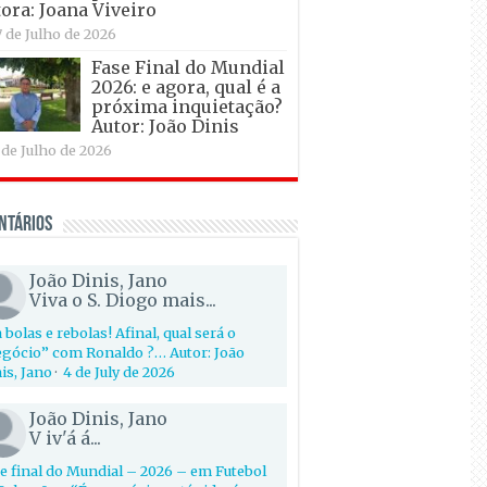
ora: Joana Viveiro
7 de Julho de 2026
Fase Final do Mundial
2026: e agora, qual é a
próxima inquietação?
Autor: João Dinis
 de Julho de 2026
ntários
João Dinis, Jano
Viva o S. Diogo mais...
 bolas e rebolas! Afinal, qual será o
gócio” com Ronaldo ?… Autor: João
is, Jano
·
4 de July de 2026
João Dinis, Jano
V iv'á á...
e final do Mundial – 2026 – em Futebol