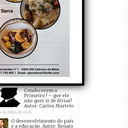
todo o mundo está a
crescer atrás de
Ronaldo. Autor: Paulo
itas do Amaral
 de Agosto de 2026
Falso crescimento…
Autor: Nuno Pereira
1 de Agosto de 2026
Tadei Pogacar vence o
“Tour” – A “Volta a
França em Bicicleta”
pela quinta vez! Autor:
o Dinis
7 de Julho de 2026
Condecorem o
Primeiro ! – que ele
não quer ir de férias!
Autor: Carlos Martelo
4 de Julho de 2026
O desenvolvimento do país
e a educação. Autor: Renato