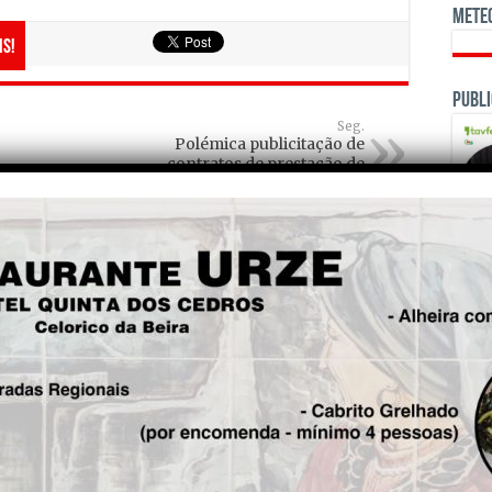
Mete
is!
Publi
Seg.
Polémica publicitação de
contratos de prestação de
serviços padece de “erro” de
prazos
OPINI