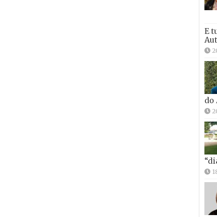
E t
Aut
2
do
2
“di
1