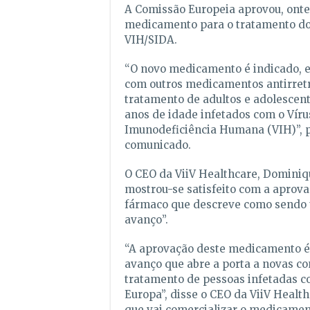
A Comissão Europeia aprovou, ont
medicamento para o tratamento do
VIH/SIDA.
“O novo medicamento é indicado,
com outros medicamentos antirretro
tratamento de adultos e adolescen
anos de idade infetados com o Víru
Imunodeficiência Humana (VIH)”, 
comunicado.
O CEO da ViiV Healthcare, Dominiq
mostrou-se satisfeito com a aprov
fármaco que descreve como sendo
avanço”.
“A aprovação deste medicamento 
avanço que abre a porta a novas c
tratamento de pessoas infetadas c
Europa”, disse o CEO da ViiV Healt
que vai comercializar o medicamen