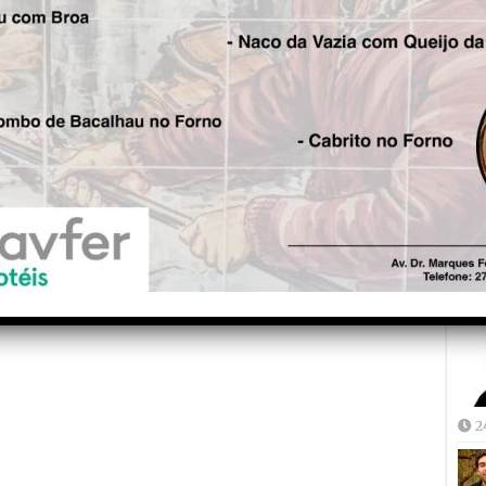
Fre
5
Joã
2
2