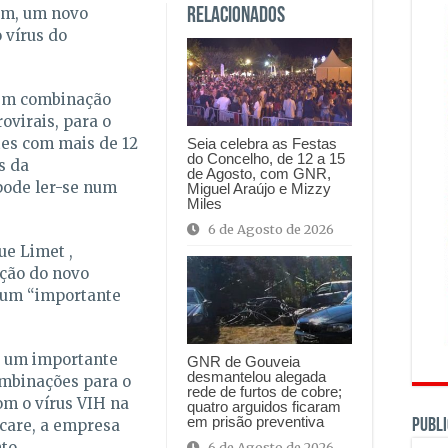
em, um novo
Relacionados
 vírus do
 em combinação
virais, para o
tes com mais de 12
Seia celebra as Festas
do Concelho, de 12 a 15
s da
de Agosto, com GNR,
pode ler-se num
Miguel Araújo e Mizzy
Miles
6 de Agosto de 2026
ue Limet ,
ação do novo
 um “importante
é um importante
GNR de Gouveia
desmantelou alegada
ombinações para o
rede de furtos de cobre;
om o vírus VIH na
quatro arguidos ficaram
em prisão preventiva
PUBLI
hcare, a empresa
to.
6 de Agosto de 2026