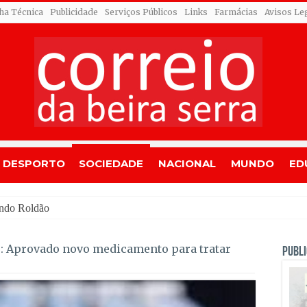
cha Técnica
Publicidade
Serviços Públicos
Links
Farmácias
Avisos Le
DESPORTO
SOCIEDADE
NACIONAL
MUNDO
ED
ando Roldão
: Aprovado novo medicamento para tratar
PUBLI