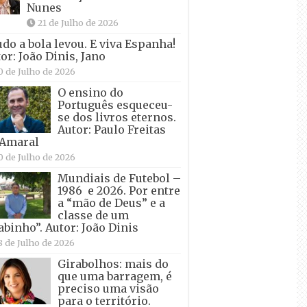
Nunes
21 de Julho de 2026
udo a bola levou. E viva Espanha!
or: João Dinis, Jano
0 de Julho de 2026
O ensino do
Português esqueceu-
se dos livros eternos.
Autor: Paulo Freitas
 Amaral
0 de Julho de 2026
Mundiais de Futebol –
1986 e 2026. Por entre
a “mão de Deus” e a
classe de um
abinho”. Autor: João Dinis
8 de Julho de 2026
Girabolhos: mais do
que uma barragem, é
preciso uma visão
para o território.