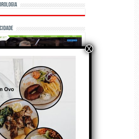
orologia
cidade
X
ÃO E CRÓNICAS
Matraquilhos… Autor:
Fernando Roldão
6 de Agosto de 2026
A marca Sporting em