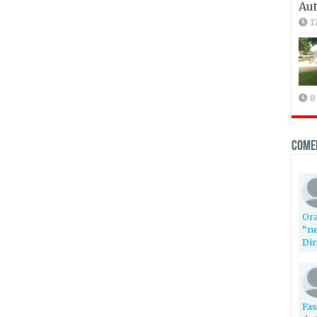
Aut
1
8
Come
Ora
“ne
Din
Fas