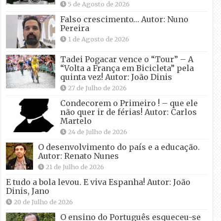
5 de Agosto de 2026
Falso crescimento… Autor: Nuno
Pereira
1 de Agosto de 2026
Tadei Pogacar vence o “Tour” – A
“Volta a França em Bicicleta” pela
quinta vez! Autor: João Dinis
27 de Julho de 2026
Condecorem o Primeiro ! – que ele
não quer ir de férias! Autor: Carlos
Martelo
24 de Julho de 2026
O desenvolvimento do país e a educação.
Autor: Renato Nunes
21 de Julho de 2026
E tudo a bola levou. E viva Espanha! Autor: João
Dinis, Jano
20 de Julho de 2026
O ensino do Português esqueceu-se