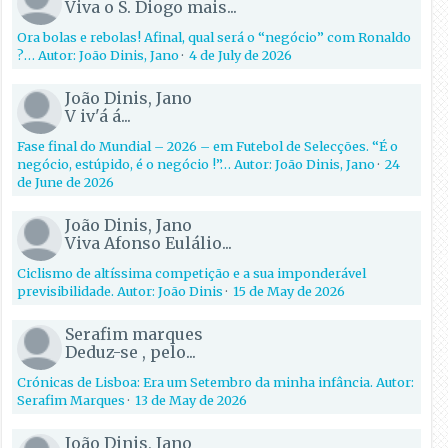
Viva o S. Diogo mais...
Ora bolas e rebolas! Afinal, qual será o “negócio” com Ronaldo
?… Autor: João Dinis, Jano
·
4 de July de 2026
João Dinis, Jano
V iv'á á...
Fase final do Mundial – 2026 – em Futebol de Selecções. “É o
negócio, estúpido, é o negócio !”… Autor: João Dinis, Jano
·
24
de June de 2026
João Dinis, Jano
Viva Afonso Eulálio...
Ciclismo de altíssima competição e a sua imponderável
previsibilidade. Autor: João Dinis
·
15 de May de 2026
Serafim marques
Deduz-se , pelo...
Crónicas de Lisboa: Era um Setembro da minha infância. Autor:
Serafim Marques
·
13 de May de 2026
João Dinis, Jano