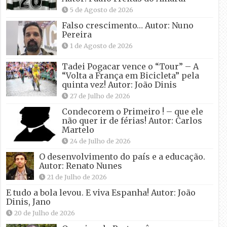
5 de Agosto de 2026
Falso crescimento… Autor: Nuno
Pereira
1 de Agosto de 2026
Tadei Pogacar vence o “Tour” – A
“Volta a França em Bicicleta” pela
quinta vez! Autor: João Dinis
27 de Julho de 2026
Condecorem o Primeiro ! – que ele
não quer ir de férias! Autor: Carlos
Martelo
24 de Julho de 2026
O desenvolvimento do país e a educação.
Autor: Renato Nunes
21 de Julho de 2026
E tudo a bola levou. E viva Espanha! Autor: João
Dinis, Jano
20 de Julho de 2026