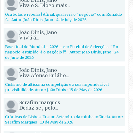
João Dinis, Jano
Viva o S. Diogo mais...
Ora bolas e rebolas! Afinal, qual será o “negócio” com Ronaldo
?… Autor: João Dinis, Jano
·
4 de July de 2026
João Dinis, Jano
V iv'á á...
Fase final do Mundial – 2026 – em Futebol de Selecções. “É o
negócio, estúpido, é o negócio !”… Autor: João Dinis, Jano
·
24
de June de 2026
João Dinis, Jano
Viva Afonso Eulálio...
Ciclismo de altíssima competição e a sua imponderável
previsibilidade. Autor: João Dinis
·
15 de May de 2026
Serafim marques
Deduz-se , pelo...
Crónicas de Lisboa: Era um Setembro da minha infância. Autor:
Serafim Marques
·
13 de May de 2026