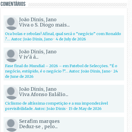
Comentários
João Dinis, Jano
Viva o S. Diogo mais...
Ora bolas e rebolas! Afinal, qual será o “negócio” com Ronaldo
?… Autor: João Dinis, Jano
·
4 de July de 2026
João Dinis, Jano
V iv'á á...
Fase final do Mundial – 2026 – em Futebol de Selecções. “É o
negócio, estúpido, é o negócio !”… Autor: João Dinis, Jano
·
24
de June de 2026
João Dinis, Jano
Viva Afonso Eulálio...
Ciclismo de altíssima competição e a sua imponderável
previsibilidade. Autor: João Dinis
·
15 de May de 2026
Serafim marques
Deduz-se , pelo...