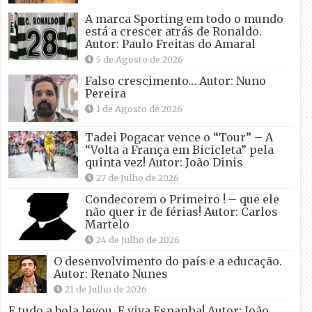
A marca Sporting em todo o mundo
está a crescer atrás de Ronaldo.
Autor: Paulo Freitas do Amaral
5 de Agosto de 2026
Falso crescimento… Autor: Nuno
Pereira
1 de Agosto de 2026
Tadei Pogacar vence o “Tour” – A
“Volta a França em Bicicleta” pela
quinta vez! Autor: João Dinis
27 de Julho de 2026
Condecorem o Primeiro ! – que ele
não quer ir de férias! Autor: Carlos
Martelo
24 de Julho de 2026
O desenvolvimento do país e a educação.
Autor: Renato Nunes
21 de Julho de 2026
E tudo a bola levou. E viva Espanha! Autor: João