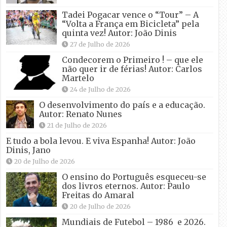
Tadei Pogacar vence o “Tour” – A
“Volta a França em Bicicleta” pela
quinta vez! Autor: João Dinis
27 de Julho de 2026
Condecorem o Primeiro ! – que ele
não quer ir de férias! Autor: Carlos
Martelo
24 de Julho de 2026
O desenvolvimento do país e a educação.
Autor: Renato Nunes
21 de Julho de 2026
E tudo a bola levou. E viva Espanha! Autor: João
Dinis, Jano
20 de Julho de 2026
O ensino do Português esqueceu-se
dos livros eternos. Autor: Paulo
Freitas do Amaral
20 de Julho de 2026
Mundiais de Futebol – 1986 e 2026.