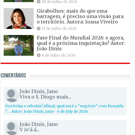
18 de Julho de 2026
Girabolhos: mais do que uma
barragem, é preciso uma visão para
o território. Autora: Joana Viveiro
17 de Julho de 2026
Fase Final do Mundial 2026: e agora,
qual é a próxima inquietação? Autor:
João Dinis
8 de Julho de 2026
Comentários
João Dinis, Jano
Viva o S. Diogo mais...
Ora bolas e rebolas! Afinal, qual será o “negócio” com Ronaldo
?… Autor: João Dinis, Jano
·
4 de July de 2026
João Dinis, Jano
V iv'á á...