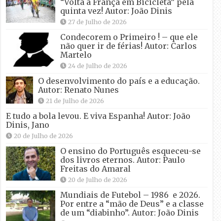
“Volta a França em Bicicleta” pela
quinta vez! Autor: João Dinis
27 de Julho de 2026
Condecorem o Primeiro ! – que ele
não quer ir de férias! Autor: Carlos
Martelo
24 de Julho de 2026
O desenvolvimento do país e a educação.
Autor: Renato Nunes
21 de Julho de 2026
E tudo a bola levou. E viva Espanha! Autor: João
Dinis, Jano
20 de Julho de 2026
O ensino do Português esqueceu-se
dos livros eternos. Autor: Paulo
Freitas do Amaral
20 de Julho de 2026
Mundiais de Futebol – 1986 e 2026.
Por entre a “mão de Deus” e a classe
de um “diabinho”. Autor: João Dinis