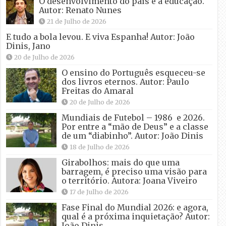
O desenvolvimento do país e a educação.
Autor: Renato Nunes
21 de Julho de 2026
E tudo a bola levou. E viva Espanha! Autor: João
Dinis, Jano
20 de Julho de 2026
O ensino do Português esqueceu-se
dos livros eternos. Autor: Paulo
Freitas do Amaral
20 de Julho de 2026
Mundiais de Futebol – 1986 e 2026.
Por entre a “mão de Deus” e a classe
de um “diabinho”. Autor: João Dinis
18 de Julho de 2026
Girabolhos: mais do que uma
barragem, é preciso uma visão para
o território. Autora: Joana Viveiro
17 de Julho de 2026
Fase Final do Mundial 2026: e agora,
qual é a próxima inquietação? Autor:
João Dinis