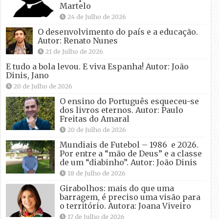
Martelo
24 de Julho de 2026
O desenvolvimento do país e a educação.
Autor: Renato Nunes
21 de Julho de 2026
E tudo a bola levou. E viva Espanha! Autor: João
Dinis, Jano
20 de Julho de 2026
O ensino do Português esqueceu-se
dos livros eternos. Autor: Paulo
Freitas do Amaral
20 de Julho de 2026
Mundiais de Futebol – 1986 e 2026.
Por entre a “mão de Deus” e a classe
de um “diabinho”. Autor: João Dinis
18 de Julho de 2026
Girabolhos: mais do que uma
barragem, é preciso uma visão para
o território. Autora: Joana Viveiro
17 de Julho de 2026