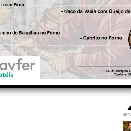
Fre
5
Joã
2
2