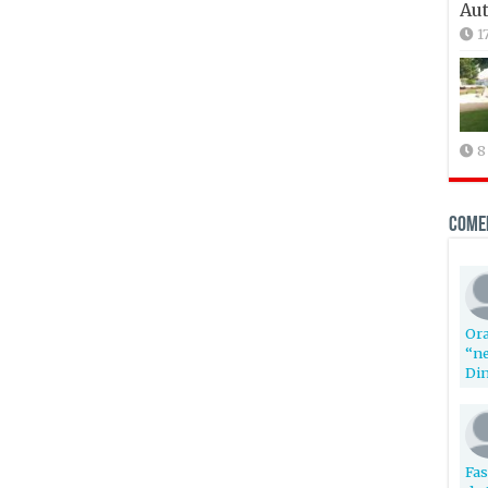
Aut
1
8
Come
Ora
“ne
Din
Fas