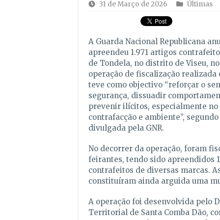
31 de Março de 2026
Últimas
A
Guarda Nacional Republicana
anu
apreendeu 1.971 artigos contrafeit
de
Tondela
, no distrito de
Viseu
, n
operação de fiscalização realizada
teve como objectivo “reforçar o se
segurança, dissuadir comportament
prevenir ilícitos, especialmente no
contrafacção e ambiente”, segundo
divulgada pela GNR.
No decorrer da operação, foram fis
feirantes, tendo sido apreendidos 1
contrafeitos de diversas marcas. A
constituíram ainda arguida uma mu
A operação foi desenvolvida pelo 
Territorial de Santa Comba Dão, co