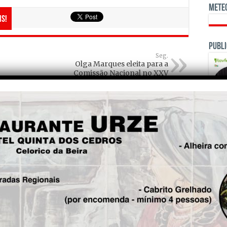
Mete
is!
Publi
Seg.
Olga Marques eleita para a
Comissão Nacional no XXV
Congresso do PS
OPINI