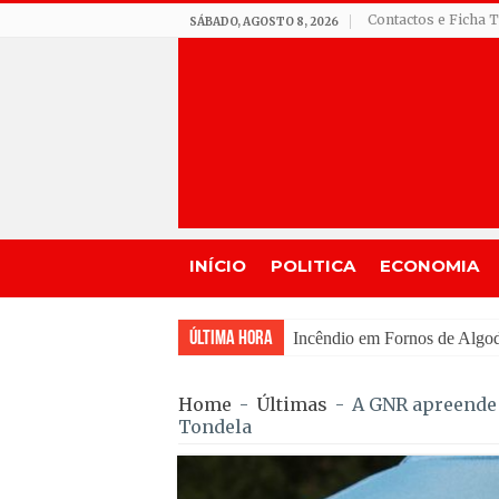
Contactos e Ficha 
SÁBADO, AGOSTO 8, 2026
INÍCIO
POLITICA
ECONOMIA
Última Hora
Seia assinala centenário d
Home
-
Últimas
-
A GNR apreende 1
Tondela