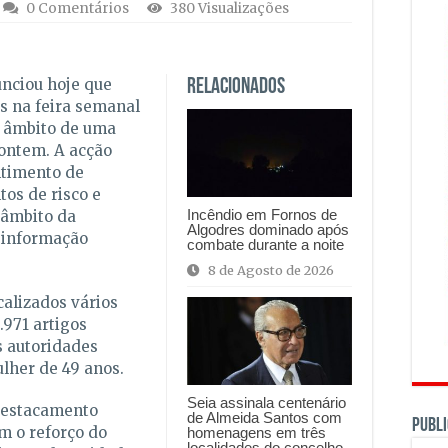
0 Comentários
380 Visualizações
nciou hoje que
Relacionados
os na feira semanal
o âmbito de uma
 ontem. A acção
ntimento de
os de risco e
Incêndio em Fornos de
 âmbito da
Algodres dominado após
 informação
combate durante a noite
8 de Agosto de 2026
calizados vários
.971 artigos
s autoridades
lher de 49 anos.
Seia assinala centenário
Destacamento
de Almeida Santos com
PUBLI
m o reforço do
homenagens em três
localidades do concelho