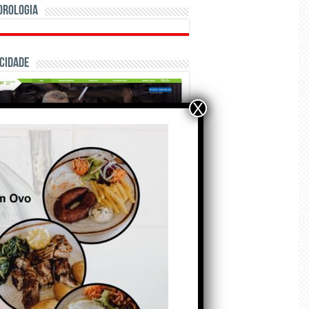
orologia
cidade
X
ÃO E CRÓNICAS
Matraquilhos… Autor:
Fernando Roldão
6 de Agosto de 2026
A marca Sporting em