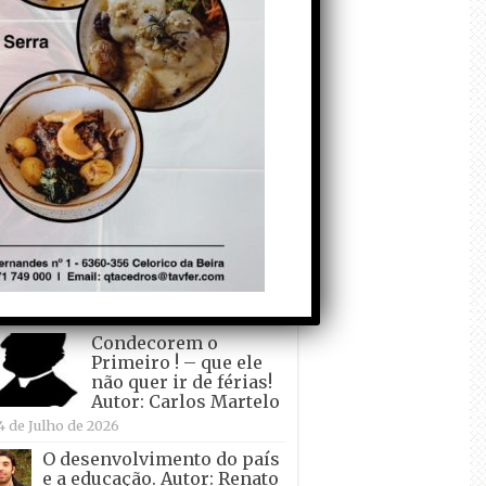
todo o mundo está a
crescer atrás de
Ronaldo. Autor: Paulo
itas do Amaral
 de Agosto de 2026
Falso crescimento…
Autor: Nuno Pereira
1 de Agosto de 2026
Tadei Pogacar vence o
“Tour” – A “Volta a
França em Bicicleta”
pela quinta vez! Autor:
o Dinis
7 de Julho de 2026
Condecorem o
Primeiro ! – que ele
não quer ir de férias!
Autor: Carlos Martelo
4 de Julho de 2026
O desenvolvimento do país
e a educação. Autor: Renato