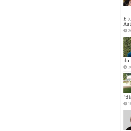
E t
Aut
2
do
2
“di
1