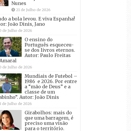
Nunes
21 de Julho de 2026
udo a bola levou. E viva Espanha!
or: João Dinis, Jano
0 de Julho de 2026
O ensino do
Português esqueceu-
se dos livros eternos.
Autor: Paulo Freitas
 Amaral
0 de Julho de 2026
Mundiais de Futebol –
1986 e 2026. Por entre
a “mão de Deus” e a
classe de um
abinho”. Autor: João Dinis
8 de Julho de 2026
Girabolhos: mais do
que uma barragem, é
preciso uma visão
para o território.