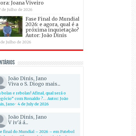
ora: Joana Viveiro
7 de Julho de 2026
Fase Final do Mundial
2026: e agora, qual é a
próxima inquietação?
Autor: João Dinis
 de Julho de 2026
ntários
João Dinis, Jano
Viva o S. Diogo mais...
 bolas e rebolas! Afinal, qual será o
gócio” com Ronaldo ?… Autor: João
is, Jano
·
4 de July de 2026
João Dinis, Jano
V iv'á á...
e final do Mundial – 2026 – em Futebol