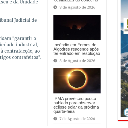
iseu e da Unidade
8 de Agosto de 2026
ibunal Judicial de
isam “garantir o
edade industrial,
Incêndio em Fornos de
Algodres reacende após
à contrafacção, ao
ter entrado em resolução
tigos contrafeitos”.
8 de Agosto de 2026
IPMA prevê céu pouco
nublado para observar
eclipse solar da próxima
quarta-feira
7 de Agosto de 2026