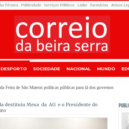
cha Técnica
Publicidade
Serviços Públicos
Links
Farmácias
Avisos Le
DESPORTO
SOCIEDADE
NACIONAL
MUNDO
ED
a destituiu Mesa da AG e o Presidente do
PUBLI
nto