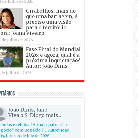
8 de Julho de 2026
Girabolhos: mais do
que uma barragem, é
preciso uma visão
para o território.
ora: Joana Viveiro
7 de Julho de 2026
Fase Final do Mundial
2026: e agora, qual é a
próxima inquietação?
Autor: João Dinis
 de Julho de 2026
ntários
João Dinis, Jano
Viva o S. Diogo mais...
 bolas e rebolas! Afinal, qual será o
gócio” com Ronaldo ?… Autor: João
is, Jano
·
4 de July de 2026