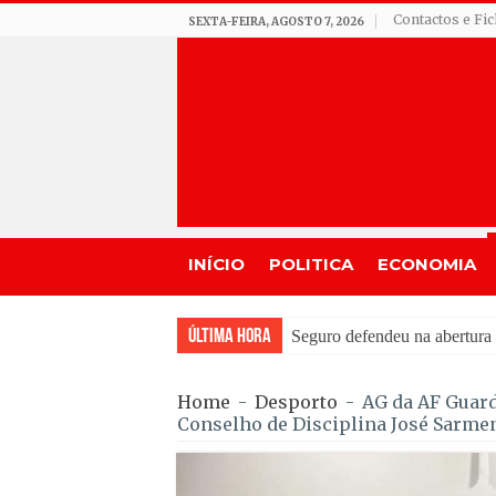
Contactos e Fi
SEXTA-FEIRA, AGOSTO 7, 2026
INÍCIO
POLITICA
ECONOMIA
Última Hora
Feira Moçárabe faz recuar L
Home
-
Desporto
-
AG da AF Guard
Conselho de Disciplina José Sarme