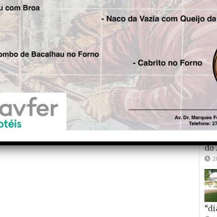
2
E t
Aut
2
do
2
“di