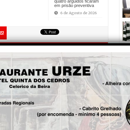
quatro arguidos ficaram
em prisão preventiva
6 de Agosto de 2026
is!
Fre
5
Seg.
Arganil espera cerca 1700
atletas para o Desafio Picos
do Açor
Joã
2