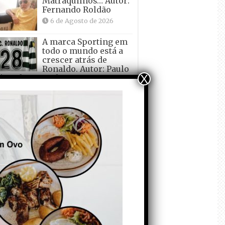
Matraquilhos… Autor:
Fernando Roldão
6 de Agosto de 2026
A marca Sporting em
todo o mundo está a
crescer atrás de
Ronaldo. Autor: Paulo
X
itas do Amaral
 de Agosto de 2026
Falso crescimento…
Autor: Nuno Pereira
1 de Agosto de 2026
Tadei Pogacar vence o
“Tour” – A “Volta a
França em Bicicleta”
pela quinta vez! Autor:
o Dinis
7 de Julho de 2026
Condecorem o
Primeiro ! – que ele