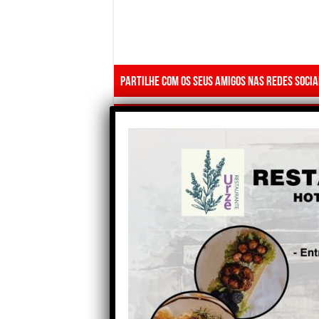
Partilhe com os seus amigos nas redes socia
Anterior
Município de Tábua mais
uma vez condenado pelo
tribunal a entregar
documentação a Fernando
Tavares Pereira