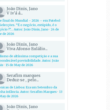
João Dinis, Jano
V iv'á á...
e final do Mundial – 2026 – em Futebol
Selecções. “É o negócio, estúpido, é o
ócio !”… Autor: João Dinis, Jano
·
24 de
e de 2026
João Dinis, Jano
Viva Afonso Eulálio...
lismo de altíssima competição e a sua
onderável previsibilidade. Autor: João
is
·
15 de May de 2026
Serafim marques
Deduz-se , pelo...
nicas de Lisboa: Era um Setembro da
ha infância. Autor: Serafim Marques
·
13
May de 2026
João Dinis, Jano