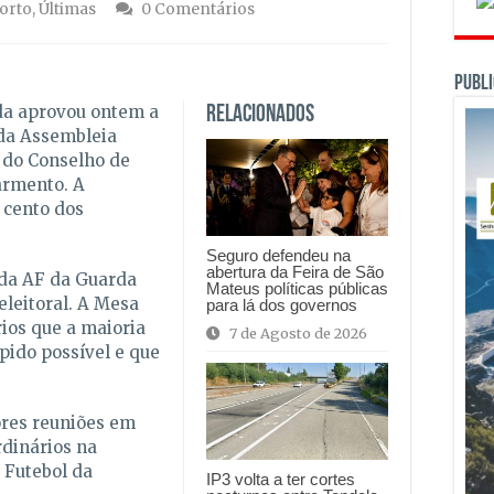
orto
,
Últimas
0 Comentários
PUBLI
da aprovou ontem a
Relacionados
da Assembleia
e do Conselho de
armento. A
 cento dos
Seguro defendeu na
abertura da Feira de São
 da AF da Guarda
Mateus políticas públicas
eleitoral. A Mesa
para lá dos governos
ios que a maioria
7 de Agosto de 2026
pido possível e que
ores reuniões em
rdinários na
 Futebol da
IP3 volta a ter cortes