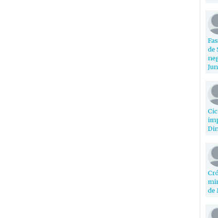
Fas
de 
neg
Jun
Cic
imp
Din
Cró
min
de 