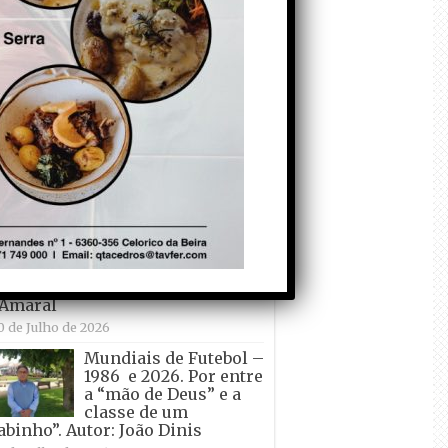
não quer ir de férias!
Autor: Carlos Martelo
4 de Julho de 2026
O desenvolvimento do país
e a educação. Autor: Renato
Nunes
21 de Julho de 2026
udo a bola levou. E viva Espanha!
or: João Dinis, Jano
0 de Julho de 2026
O ensino do
Português esqueceu-
se dos livros eternos.
Autor: Paulo Freitas
 Amaral
0 de Julho de 2026
Mundiais de Futebol –
1986 e 2026. Por entre
a “mão de Deus” e a
classe de um
abinho”. Autor: João Dinis