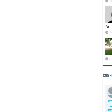
1
Aut
1
8
Come
Ora
“ne
Din