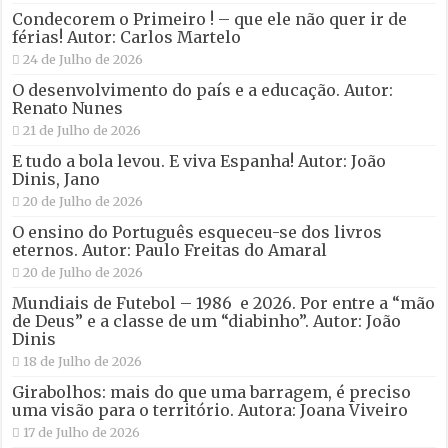
Condecorem o Primeiro ! – que ele não quer ir de
férias! Autor: Carlos Martelo
24 de Julho de 2026
O desenvolvimento do país e a educação. Autor:
Renato Nunes
21 de Julho de 2026
E tudo a bola levou. E viva Espanha! Autor: João
Dinis, Jano
20 de Julho de 2026
O ensino do Português esqueceu-se dos livros
eternos. Autor: Paulo Freitas do Amaral
20 de Julho de 2026
Mundiais de Futebol – 1986 e 2026. Por entre a “mão
de Deus” e a classe de um “diabinho”. Autor: João
Dinis
18 de Julho de 2026
Girabolhos: mais do que uma barragem, é preciso
uma visão para o território. Autora: Joana Viveiro
17 de Julho de 2026