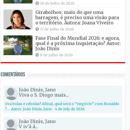
18 de Julho de 2026
Girabolhos: mais do que uma
barragem, é preciso uma visão para
o território. Autora: Joana Viveiro
17 de Julho de 2026
Fase Final do Mundial 2026: e agora,
qual é a próxima inquietação? Autor:
João Dinis
8 de Julho de 2026
Comentários
João Dinis, Jano
Viva o S. Diogo mais...
Ora bolas e rebolas! Afinal, qual será o “negócio” com Ronaldo
?… Autor: João Dinis, Jano
·
4 de July de 2026
João Dinis, Jano
V iv'á á...