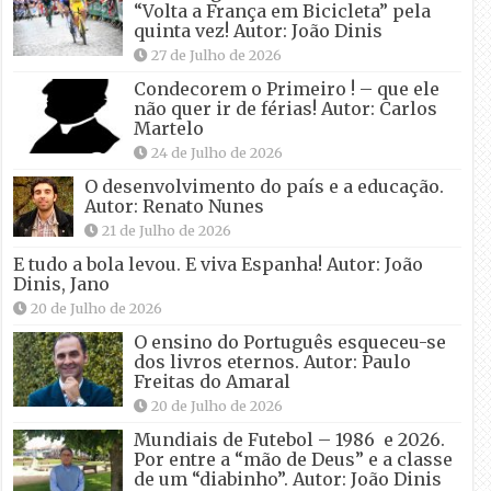
“Volta a França em Bicicleta” pela
quinta vez! Autor: João Dinis
27 de Julho de 2026
Condecorem o Primeiro ! – que ele
não quer ir de férias! Autor: Carlos
Martelo
24 de Julho de 2026
O desenvolvimento do país e a educação.
Autor: Renato Nunes
21 de Julho de 2026
E tudo a bola levou. E viva Espanha! Autor: João
Dinis, Jano
20 de Julho de 2026
O ensino do Português esqueceu-se
dos livros eternos. Autor: Paulo
Freitas do Amaral
20 de Julho de 2026
Mundiais de Futebol – 1986 e 2026.
Por entre a “mão de Deus” e a classe
de um “diabinho”. Autor: João Dinis