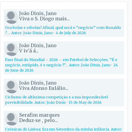
João Dinis, Jano
Viva o S. Diogo mais...
Ora bolas e rebolas! Afinal, qual será o “negócio” com Ronaldo
?… Autor: João Dinis, Jano
·
4 de July de 2026
João Dinis, Jano
V iv'á á...
Fase final do Mundial – 2026 – em Futebol de Selecções. “É o
negócio, estúpido, é o negócio !”… Autor: João Dinis, Jano
·
24
de June de 2026
João Dinis, Jano
Viva Afonso Eulálio...
Ciclismo de altíssima competição e a sua imponderável
previsibilidade. Autor: João Dinis
·
15 de May de 2026
Serafim marques
Deduz-se , pelo...
Crónicas de Lisboa: Era um Setembro da minha infância. Autor: