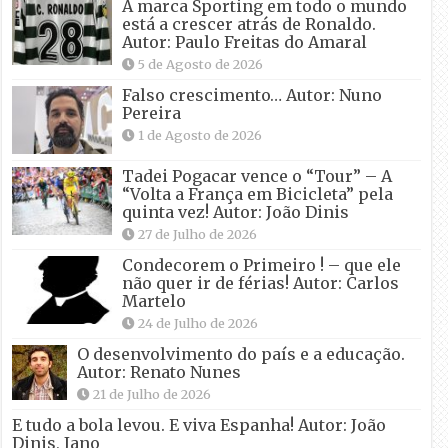
A marca Sporting em todo o mundo
está a crescer atrás de Ronaldo.
Autor: Paulo Freitas do Amaral
5 de Agosto de 2026
Falso crescimento… Autor: Nuno
Pereira
1 de Agosto de 2026
Tadei Pogacar vence o “Tour” – A
“Volta a França em Bicicleta” pela
quinta vez! Autor: João Dinis
27 de Julho de 2026
Condecorem o Primeiro ! – que ele
não quer ir de férias! Autor: Carlos
Martelo
24 de Julho de 2026
O desenvolvimento do país e a educação.
Autor: Renato Nunes
21 de Julho de 2026
E tudo a bola levou. E viva Espanha! Autor: João
Dinis, Jano