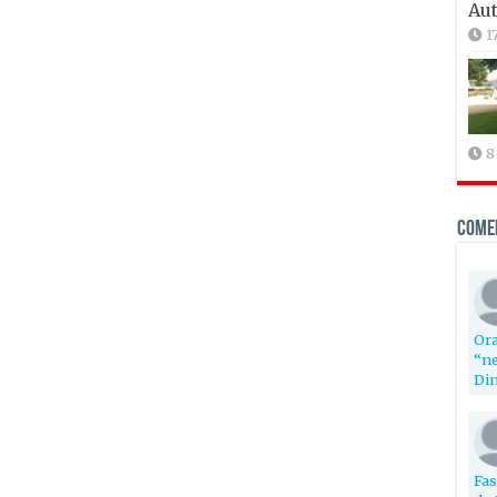
Aut
1
8
Come
Ora
“ne
Din
Fas