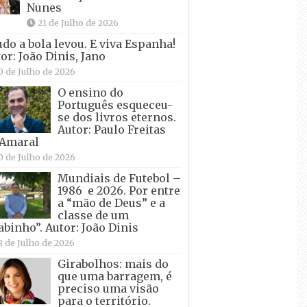
Nunes
21 de Julho de 2026
udo a bola levou. E viva Espanha!
or: João Dinis, Jano
0 de Julho de 2026
O ensino do
Português esqueceu-
se dos livros eternos.
Autor: Paulo Freitas
 Amaral
0 de Julho de 2026
Mundiais de Futebol –
1986 e 2026. Por entre
a “mão de Deus” e a
classe de um
abinho”. Autor: João Dinis
8 de Julho de 2026
Girabolhos: mais do
que uma barragem, é
preciso uma visão
para o território.