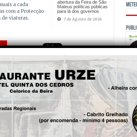
abertura da Feira de São
nuais a cada
Mete
Mateus políticas públicas
as com a Protecção
para lá dos governos
 de viaturas.
7 de Agosto de 2026
Publi
is!
Seg.
“Geoscope” inaugurado em
Fajão: local com condições de
excelência para observar o
céu nocturno
OPINI