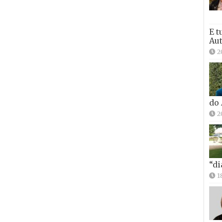
E t
Aut
2
do
2
“di
1