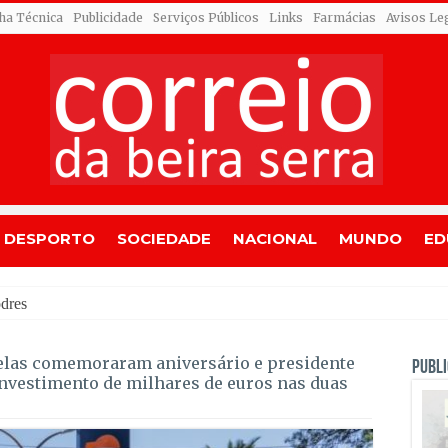
cha Técnica
Publicidade
Serviços Públicos
Links
Farmácias
Avisos Le
DESPORTO
SOCIEDADE
NACIONAL
MUNDO
ED
dres entram em fase de resolução
elas comemoraram aniversário e presidente
PUBLI
nvestimento de milhares de euros nas duas