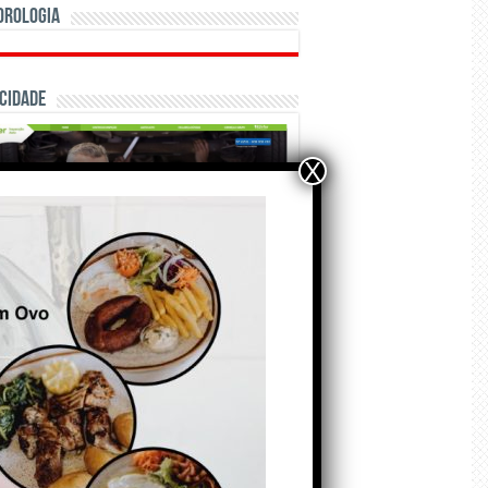
orologia
cidade
X
ÃO E CRÓNICAS
Matraquilhos… Autor:
Fernando Roldão
6 de Agosto de 2026
A marca Sporting em