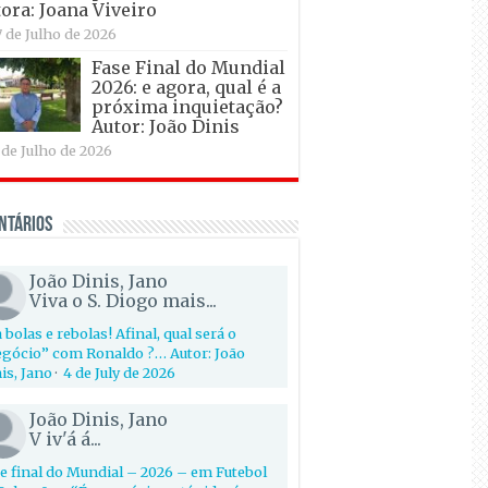
ora: Joana Viveiro
7 de Julho de 2026
Fase Final do Mundial
2026: e agora, qual é a
próxima inquietação?
Autor: João Dinis
 de Julho de 2026
ntários
João Dinis, Jano
Viva o S. Diogo mais...
 bolas e rebolas! Afinal, qual será o
gócio” com Ronaldo ?… Autor: João
is, Jano
·
4 de July de 2026
João Dinis, Jano
V iv'á á...
e final do Mundial – 2026 – em Futebol