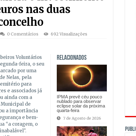
euros nas duas
concelho
0 Comentários
692 Visualizações
eiros Voluntários
Relacionados
gunda-feira, o seu
marcado por uma
de Nelas, pela
emitério para
es e associados já
IPMA prevê céu pouco
ou ainda com a
nublado para observar
 Municipal de
eclipse solar da próxima
quarta-feira
ou a importância
segurança e bem-
7 de Agosto de 2026
ua “a coragem, o
PUBLI
inabalável”.