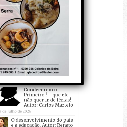
todo o mundo está a
crescer atrás de
Ronaldo. Autor: Paulo
itas do Amaral
 de Agosto de 2026
Falso crescimento…
Autor: Nuno Pereira
1 de Agosto de 2026
Tadei Pogacar vence o
“Tour” – A “Volta a
França em Bicicleta”
pela quinta vez! Autor:
o Dinis
7 de Julho de 2026
Condecorem o
Primeiro ! – que ele
não quer ir de férias!
Autor: Carlos Martelo
4 de Julho de 2026
O desenvolvimento do país
e a educação. Autor: Renato