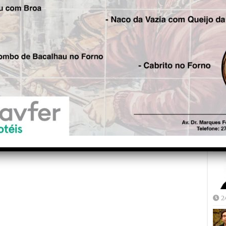
Fre
5
Joã
2
2