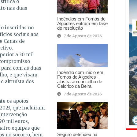
stifica o
ito nas duas
Incêndios em Fornos de
Algodres entram em fase
io inseridas no
de resolução
cios sociais aos
7 de Agosto de 2026
de Canas de
ctivo,
erior a 30 mil
 compromisso
 para com as duas
Incêndio com início em
lho, e que visam
Fornos de Algodres
e altruísta dos
alastra ao concelho de
Celorico da Beira
7 de Agosto de 2026
te os apoios
2023, que incluíram
 Intervenção
0 mil euros,
uatro equipas que
os no socorro, bem
Seguro defendeu na