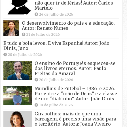
não quer ir de férias! Autor: Carlos
Martelo
24 de Julho de 2026
O desenvolvimento do país e a educação.
Autor: Renato Nunes
21 de Julho de 2026
E tudo a bola levou. E viva Espanha! Autor: João
Dinis, Jano
20 de Julho de 2026
O ensino do Português esqueceu-se
dos livros eternos. Autor: Paulo
Freitas do Amaral
20 de Julho de 2026
Mundiais de Futebol – 1986 e 2026.
Por entre a “mão de Deus” e a classe
de um “diabinho”. Autor: João Dinis
18 de Julho de 2026
Girabolhos: mais do que uma
barragem, é preciso uma visão para
o território. Autora: Joana Viveiro