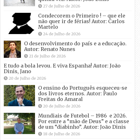
27 de Julho de 2026
Condecorem o Primeiro ! – que ele
não quer ir de férias! Autor: Carlos
Martelo
24 de Julho de 2026
O desenvolvimento do país e a educação.
Autor: Renato Nunes
21 de Julho de 2026
E tudo a bola levou. E viva Espanha! Autor: João
Dinis, Jano
20 de Julho de 2026
O ensino do Português esqueceu-se
dos livros eternos. Autor: Paulo
Freitas do Amaral
20 de Julho de 2026
Mundiais de Futebol – 1986 e 2026.
Por entre a “mão de Deus” e a classe
de um “diabinho”. Autor: João Dinis
18 de Julho de 2026