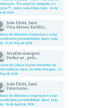
Selecções. “É o negócio, estúpido, é o
ócio !”… Autor: João Dinis, Jano
·
24 de
e de 2026
João Dinis, Jano
Viva Afonso Eulálio...
lismo de altíssima competição e a sua
onderável previsibilidade. Autor: João
is
·
15 de May de 2026
Serafim marques
Deduz-se , pelo...
nicas de Lisboa: Era um Setembro da
ha infância. Autor: Serafim Marques
·
13
May de 2026
João Dinis, Jano
Futurismo...
lismo de altíssima competição e a sua
onderável previsibilidade. Autor: João
is
·
26 de April de 2026