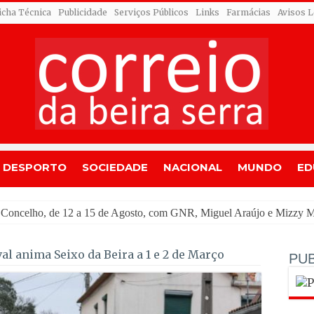
icha Técnica
Publicidade
Serviços Públicos
Links
Farmácias
Avisos L
DESPORTO
SOCIEDADE
NACIONAL
MUNDO
ED
al anima Seixo da Beira a 1 e 2 de Março
PUB