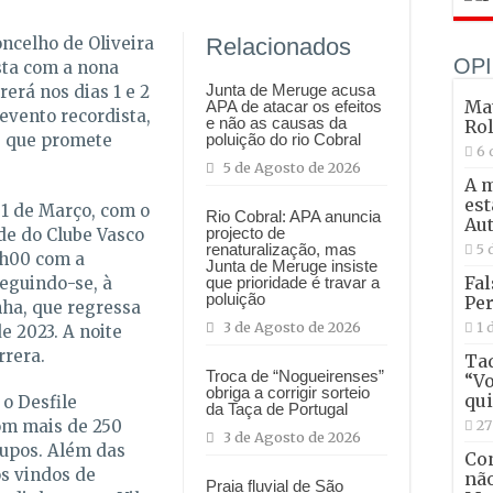
oncelho de Oliveira
Relacionados
OPI
esta com a nona
Junta de Meruge acusa
rerá nos dias 1 e 2
Mat
APA de atacar os efeitos
evento recordista,
e não as causas da
Ro
e que promete
poluição do rio Cobral
6 
5 de Agosto de 2026
A 
est
1 de Março, com o
Rio Cobral: APA anuncia
Aut
projecto de
ede do Clube Vasco
5 
renaturalização, mas
2h00 com a
Junta de Meruge insiste
Fal
eguindo-se, à
que prioridade é travar a
poluição
Per
nha, que regressa
1 
3 de Agosto de 2026
e 2023. A noite
rrera.
Tad
Troca de “Nogueirenses”
“Vo
obriga a corrigir sorteio
qui
 o Desfile
da Taça de Portugal
27
om mais de 250
3 de Agosto de 2026
rupos. Além das
Con
s vindos de
não
Praia fluvial de São