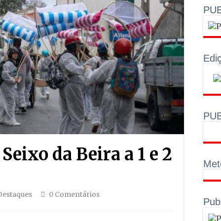
PUB
Edi
PUB
eixo da Beira a 1 e 2
Met
Destaques
0 Comentários
Pub