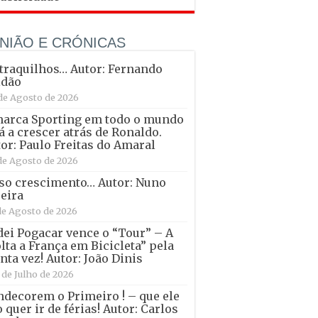
NIÃO E CRÓNICAS
raquilhos… Autor: Fernando
ldão
de Agosto de 2026
marca Sporting em todo o mundo
á a crescer atrás de Ronaldo.
or: Paulo Freitas do Amaral
de Agosto de 2026
so crescimento… Autor: Nuno
eira
de Agosto de 2026
ei Pogacar vence o “Tour” – A
lta a França em Bicicleta” pela
nta vez! Autor: João Dinis
 de Julho de 2026
decorem o Primeiro ! – que ele
 quer ir de férias! Autor: Carlos