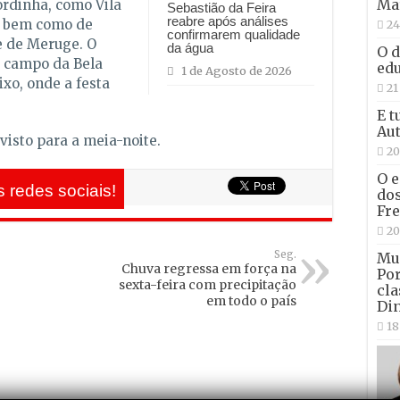
Ma
ordinha, como Vila
Sebastião da Feira
reabre após análises
a, bem como de
24
confirmarem qualidade
de de Meruge. O
da água
O d
ao campo da Bela
edu
1 de Agosto de 2026
ixo, onde a festa
21
E t
Aut
isto para a meia-noite.
20
O e
 redes sociais!
dos
Fre
20
Seg.
Mun
Chuva regressa em força na
Por
sexta-feira com precipitação
cla
em todo o país
Din
18