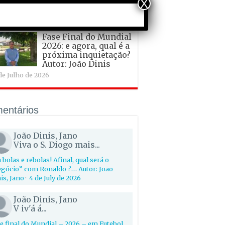
para o território.
X
ora: Joana Viveiro
 de Julho de 2026
Fase Final do Mundial
2026: e agora, qual é a
próxima inquietação?
Autor: João Dinis
de Julho de 2026
entários
João Dinis, Jano
Viva o S. Diogo mais...
 bolas e rebolas! Afinal, qual será o
gócio” com Ronaldo ?… Autor: João
is, Jano
·
4 de July de 2026
João Dinis, Jano
V iv'á á...
e final do Mundial – 2026 – em Futebol