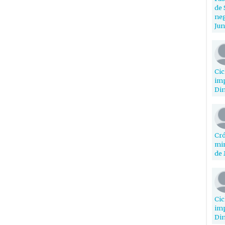
de 
neg
Jun
Cic
imp
Din
Cró
min
de 
Cic
imp
Din