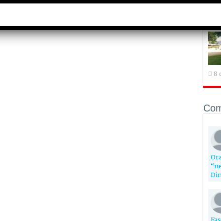
Aut
17
8 
Com
Ora
“ne
Din
Fas