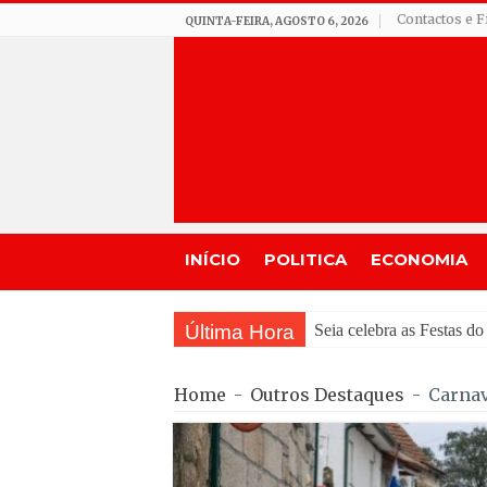
Contactos e F
QUINTA-FEIRA, AGOSTO 6, 2026
INÍCIO
POLITICA
ECONOMIA
Última Hora
GNR de
Home
-
Outros Destaques
-
Carnav