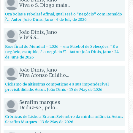
Viva o S. Diogo mais...
Ora bolas e rebolas! Afinal, qual será o “negócio” com Ronaldo
?… Autor: João Dinis, Jano
·
4 de July de 2026
João Dinis, Jano
V iv'á á...
Fase final do Mundial – 2026 – em Futebol de Selecções. “É o
negócio, estúpido, é o negócio !”… Autor: João Dinis, Jano
·
24
de June de 2026
João Dinis, Jano
Viva Afonso Eulálio...
Ciclismo de altíssima competição e a sua imponderável
previsibilidade. Autor: João Dinis
·
15 de May de 2026
Serafim marques
Deduz-se , pelo...
Crónicas de Lisboa: Era um Setembro da minha infância. Autor:
Serafim Marques
·
13 de May de 2026