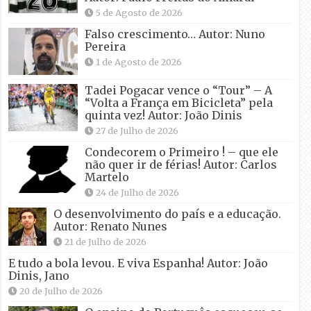
5 de Agosto de 2026
Falso crescimento… Autor: Nuno
Pereira
1 de Agosto de 2026
Tadei Pogacar vence o “Tour” – A
“Volta a França em Bicicleta” pela
quinta vez! Autor: João Dinis
27 de Julho de 2026
Condecorem o Primeiro ! – que ele
não quer ir de férias! Autor: Carlos
Martelo
24 de Julho de 2026
O desenvolvimento do país e a educação.
Autor: Renato Nunes
21 de Julho de 2026
E tudo a bola levou. E viva Espanha! Autor: João
Dinis, Jano
20 de Julho de 2026