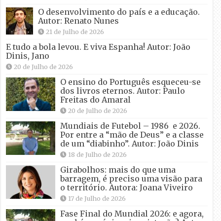
O desenvolvimento do país e a educação.
Autor: Renato Nunes
21 de Julho de 2026
E tudo a bola levou. E viva Espanha! Autor: João
Dinis, Jano
20 de Julho de 2026
O ensino do Português esqueceu-se
dos livros eternos. Autor: Paulo
Freitas do Amaral
20 de Julho de 2026
Mundiais de Futebol – 1986 e 2026.
Por entre a “mão de Deus” e a classe
de um “diabinho”. Autor: João Dinis
18 de Julho de 2026
Girabolhos: mais do que uma
barragem, é preciso uma visão para
o território. Autora: Joana Viveiro
17 de Julho de 2026
Fase Final do Mundial 2026: e agora,