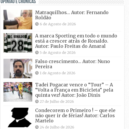
OPINIÃO E CRÓNICAS
Matraquilhos… Autor: Fernando
Roldão
6 de Agosto de 2026
A marca Sporting em todo o mundo
está a crescer atrás de Ronaldo.
Autor: Paulo Freitas do Amaral
5 de Agosto de 2026
Falso crescimento… Autor: Nuno
Pereira
1 de Agosto de 2026
Tadei Pogacar vence o “Tour” – A
“Volta a França em Bicicleta” pela
quinta vez! Autor: João Dinis
27 de Julho de 2026
Condecorem o Primeiro ! – que ele
não quer ir de férias! Autor: Carlos
Martelo
24 de Julho de 2026