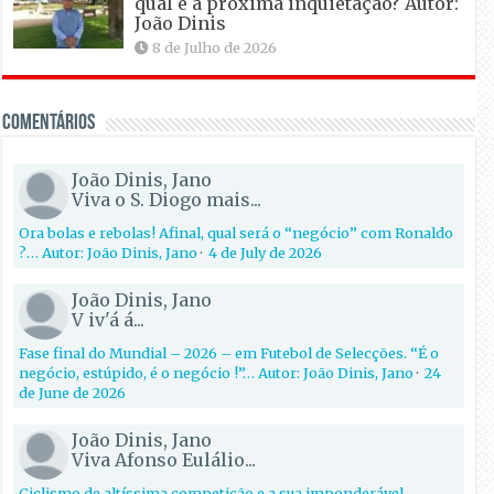
qual é a próxima inquietação? Autor:
João Dinis
8 de Julho de 2026
Comentários
João Dinis, Jano
Viva o S. Diogo mais...
Ora bolas e rebolas! Afinal, qual será o “negócio” com Ronaldo
?… Autor: João Dinis, Jano
·
4 de July de 2026
João Dinis, Jano
V iv'á á...
Fase final do Mundial – 2026 – em Futebol de Selecções. “É o
negócio, estúpido, é o negócio !”… Autor: João Dinis, Jano
·
24
de June de 2026
João Dinis, Jano
Viva Afonso Eulálio...
Ciclismo de altíssima competição e a sua imponderável