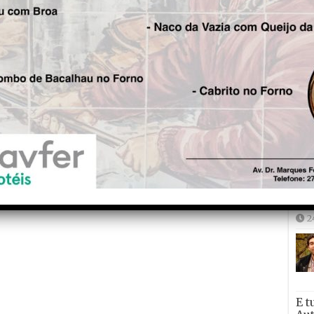
is!
Seg.
Metodologia inclusiva EKUI
chega a Tábua e Oliveira do
Hospital para apoiar crianças
Joã
com dificuldades de
2
aprendizagem
2
E t