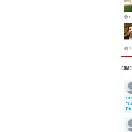
8
7
Come
Ora
“ne
Din