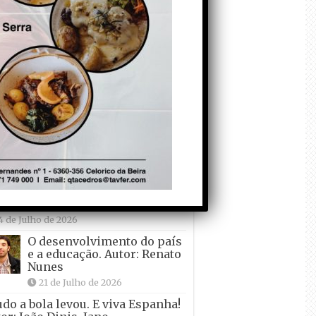
Falso crescimento…
Autor: Nuno Pereira
1 de Agosto de 2026
Tadei Pogacar vence o
“Tour” – A “Volta a
França em Bicicleta”
pela quinta vez! Autor:
o Dinis
7 de Julho de 2026
Condecorem o
Primeiro ! – que ele
não quer ir de férias!
Autor: Carlos Martelo
4 de Julho de 2026
O desenvolvimento do país
e a educação. Autor: Renato
Nunes
21 de Julho de 2026
udo a bola levou. E viva Espanha!