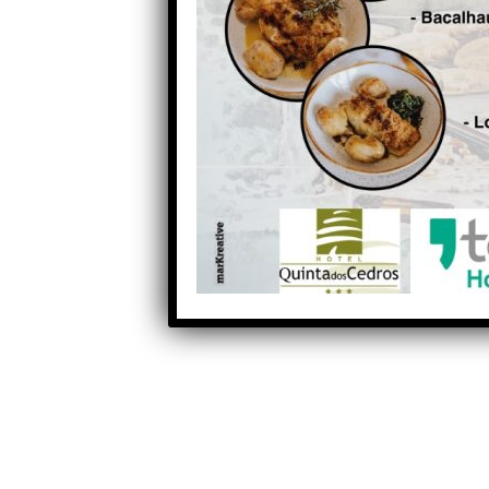
Partilhe com os seus amigos nas redes socia
Anterior
Tavfer-Ovos Matinados-
Mortágua abre época com
pódio na Região de Aveiro