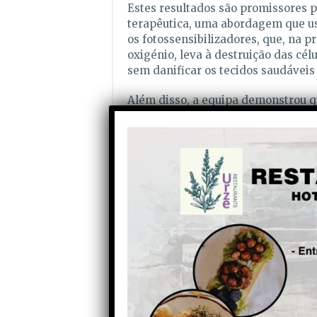
Estes resultados são promissores p
terapêutica, uma abordagem que us
os fotossensibilizadores, que, na p
oxigénio, leva à destruição das cél
sem danificar os tecidos saudáveis 
Além disso, a equipa demonstrou q
molecular do macrociclo pirrólico e
destes compostos. “Provámos que 
funcional estratégico resulta numa
superior ao modelo sem esse grupo 
Com estes resultados promissores, 
para estudos pré-clínicos mais apr
classe de fotossensibilizadores pod
segura para o tratamento do cancro
Os detalhes desta investigação fora
“Hydrazone-Functionalizedtrans A2
Photodynamic Therapy of Lung Ca
sido selecionado para
capa da revi