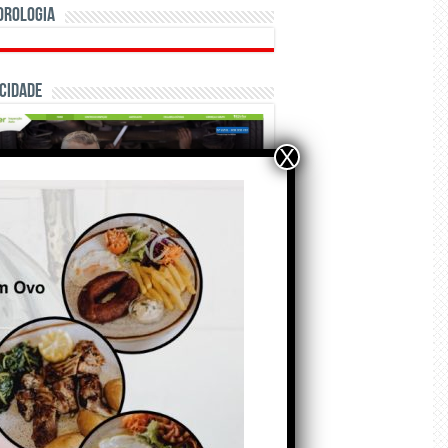
orologia
cidade
X
ÃO E CRÓNICAS
A marca Sporting em
todo o mundo está a
crescer atrás de
Ronaldo. Autor: Paulo
itas do Amaral
 de Agosto de 2026