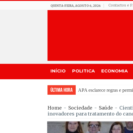
Contactos e F
QUINTA-FEIRA, AGOSTO 6, 2026
INÍCIO
POLITICA
ECONOMIA
Última Hora
JamBeiras levou 1.500 esc
Home
-
Sociedade
-
Saúde
-
Cient
inovadores para tratamento do can