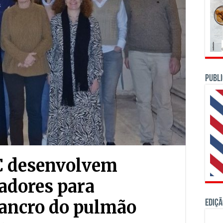
PUBLI
UC desenvolvem
adores para
cancro do pulmão
Ediçã