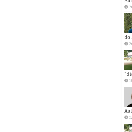
Aut
2
do
2
“di
1
Aut
1