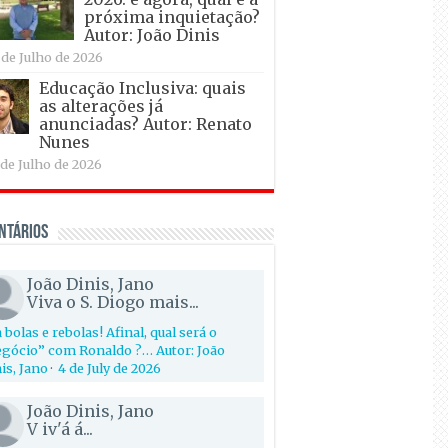
próxima inquietação?
Autor: João Dinis
 de Julho de 2026
Educação Inclusiva: quais
as alterações já
anunciadas? Autor: Renato
Nunes
 de Julho de 2026
ntários
João Dinis, Jano
Viva o S. Diogo mais...
 bolas e rebolas! Afinal, qual será o
gócio” com Ronaldo ?… Autor: João
is, Jano
·
4 de July de 2026
João Dinis, Jano
V iv'á á...