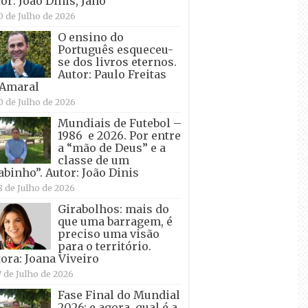
or: João Dinis, Jano
0 de Julho de 2026
O ensino do
Português esqueceu-
se dos livros eternos.
Autor: Paulo Freitas
 Amaral
0 de Julho de 2026
Mundiais de Futebol –
1986 e 2026. Por entre
a “mão de Deus” e a
classe de um
abinho”. Autor: João Dinis
8 de Julho de 2026
Girabolhos: mais do
que uma barragem, é
preciso uma visão
para o território.
ora: Joana Viveiro
7 de Julho de 2026
Fase Final do Mundial
2026: e agora, qual é a