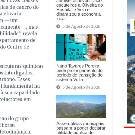
as novas classes
JamBeiras levou 1.500
escuteiros a Oliveira do
ulas de cancro do
Hospital e Seia e
 eficácia
dinamizou a economia
local
an — um
5 de Agosto de 2026
inicamente —, mas
ilidade”, revela
Departamento de
do Centro de
estruturas químicas
Nuno Tavares Pereira
pede prolongamento do
s interligados,
período de transição do
arbono. Esses
sistema Volta
 fundamental na
5 de Agosto de 2026
 à sua capacidade
 cofactores em
são do grupo
Assembleias municipais
elhorou
passam a poder declarar
 fotodinâmica.
utilidade pública de