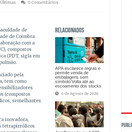
,
Últimas
0 Comentários
Faculdade de
Relacionados
dade de Coimbra
laboração com a
C), compostos
ica (PDT, sigla em
 pulmão.
APA esclarece regras e
permite venda de
ciado pela
embalagens sem
a, tem como
símbolo Volta até ao
escoamento dos stocks
ensibilizadores
6 de Agosto de 2026
os (compostos
ólicos, semelhantes
a inovadora,
PUBLI
 tetrapirrólicos