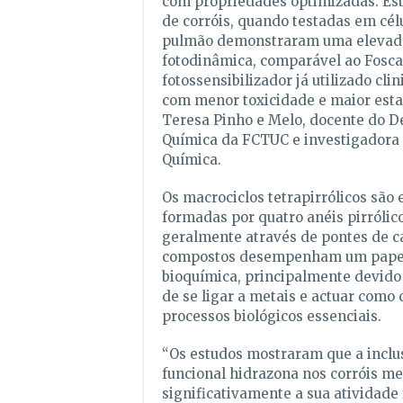
com propriedades optimizadas. Est
de corróis, quando testadas em cél
pulmão demonstraram uma elevada
fotodinâmica, comparável ao Fosc
fotossensibilizador já utilizado cl
com menor toxicidade e maior estab
Teresa Pinho e Melo, docente do 
Química da FCTUC e investigadora 
Química.
Os macrociclos tetrapirrólicos são 
formadas por quatro anéis pirrólico
geralmente através de pontes de c
compostos desempenham um papel
bioquímica, principalmente devido
de se ligar a metais e actuar como
processos biológicos essenciais.
“Os estudos mostraram que a inclu
funcional hidrazona nos corróis m
significativamente a sua atividade