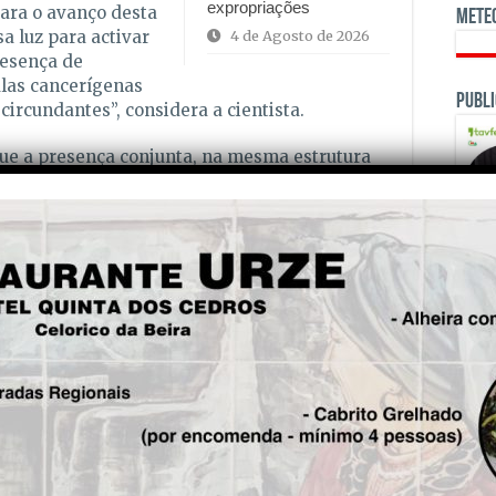
expropriações
ara o avanço desta
Mete
a luz para activar
4 de Agosto de 2026
resença de
ulas cancerígenas
Publi
circundantes”, considera a cientista.
ue a presença conjunta, na mesma estrutura
 da hidrazona, é fundamental para a eficácia
a combinação do macrociclo com este grupo
 actividade fotodinâmica significativamente
funcional”, explica.
o próximo objectivo do projecto é avançar
ofundados. A equipa acredita que esta nova
OPINI
e oferecer uma alternativa mais eficaz e
 do pulmão no futuro.
m publicados no artigo científico
B‑Corroles: Effective Synergyin
Fre
ncer”
no Journal of Medicinal Chemistry
, tendo
sta
, e está disponível para consulta
aqui
.
5