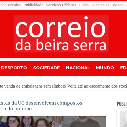
icha Técnica
Publicidade
Serviços Públicos
Links
Farmácias
Avisos L
DESPORTO
SOCIEDADE
NACIONAL
MUNDO
ED
istas da UC desenvolvem compostos
PUBLI
cro do pulmão