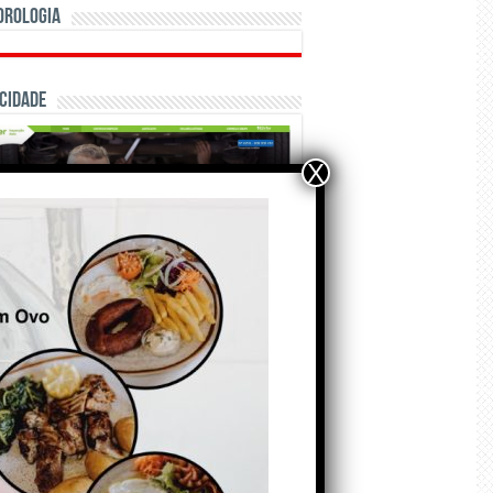
orologia
cidade
X
ÃO E CRÓNICAS
Matraquilhos… Autor:
Fernando Roldão
6 de Agosto de 2026
A marca Sporting em