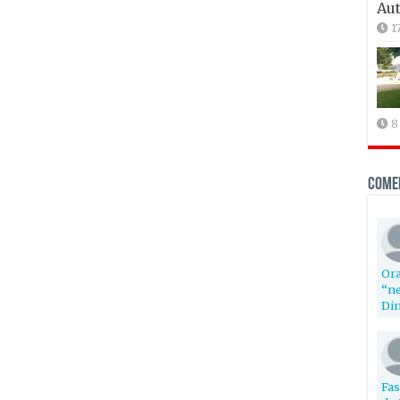
Aut
1
8
Come
Ora
“ne
Din
Fas