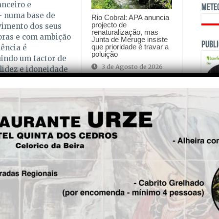
anceiro e
Mete
 – numa base de
Rio Cobral: APA anuncia
projecto de
vimento dos seus
renaturalização, mas
oras e com ambição
Junta de Meruge insiste
Publi
que prioridade é travar a
lência é
poluição
uindo um factor de
3 de Agosto de 2026
lidez e idoneidade
is!
Seg.
Penalva do Castelo: o
OPINI
fascinante mundo dos
vinhos do Dão e o mosteiro
da Ordem do Santo Sepulcro