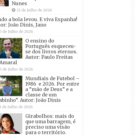
Nunes
21 de Julho de 2026
udo a bola levou. E viva Espanha!
or: João Dinis, Jano
0 de Julho de 2026
O ensino do
Português esqueceu-
se dos livros eternos.
Autor: Paulo Freitas
 Amaral
0 de Julho de 2026
Mundiais de Futebol –
1986 e 2026. Por entre
a “mão de Deus” e a
classe de um
abinho”. Autor: João Dinis
8 de Julho de 2026
Girabolhos: mais do
que uma barragem, é
preciso uma visão
para o território.