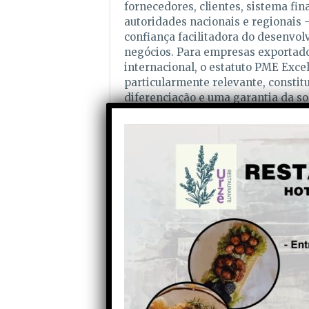
fornecedores, clientes, sistema fin
autoridades nacionais e regionais
confiança facilitadora do desenvol
negócios. Para empresas exportad
internacional, o estatuto PME Exce
particularmente relevante, constit
diferenciação e uma garantia da so
das empresas.
Partilhe com os seus amigos nas redes socia
Anterior
BUPI de Mangualde já
registou 35 por cento dos
terrenos do concelho