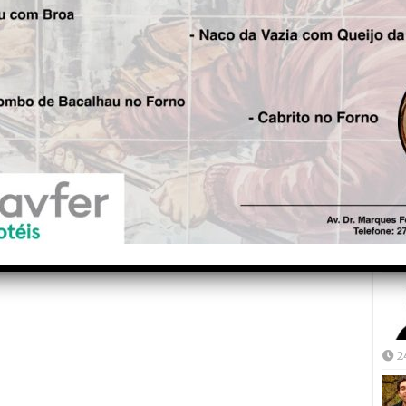
Fre
5
Joã
2
2