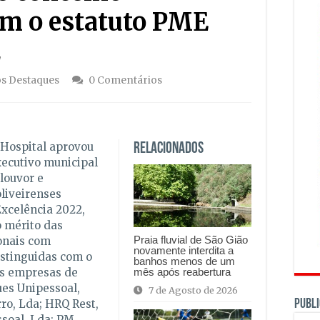
om o estatuto PME
2
s Destaques
0 Comentários
 Hospital aprovou
Relacionados
ecutivo municipal
louvor e
liveirenses
xcelência 2022,
o mérito das
Praia fluvial de São Gião
onais com
novamente interdita a
stinguidas com o
banhos menos de um
mês após reabertura
es empresas de
ues Unipessoal,
7 de Agosto de 2026
PUBLI
ro, Lda; HRQ Rest,
ssoal, Lda; PM