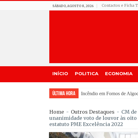
Contactos e Ficha 
SÁBADO, AGOSTO 8, 2026
INÍCIO
POLITICA
ECONOMIA
Última Hora
Seia assinala centenário d
Home
-
Outros Destaques
-
CM de 
unanimidade voto de louvor às oit
estatuto PME Excelência 2022