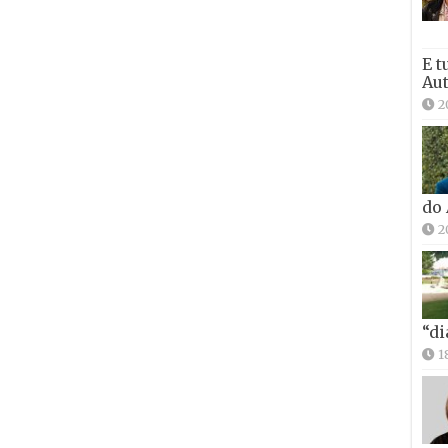
E t
Aut
2
do
2
“di
1