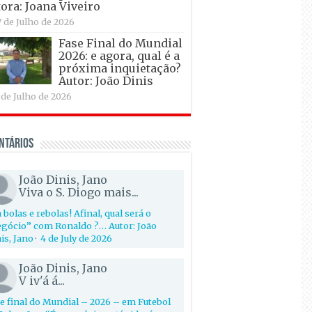
ora: Joana Viveiro
7 de Julho de 2026
Fase Final do Mundial
2026: e agora, qual é a
próxima inquietação?
Autor: João Dinis
 de Julho de 2026
ntários
João Dinis, Jano
Viva o S. Diogo mais...
 bolas e rebolas! Afinal, qual será o
gócio” com Ronaldo ?… Autor: João
is, Jano
·
4 de July de 2026
João Dinis, Jano
V iv'á á...
e final do Mundial – 2026 – em Futebol