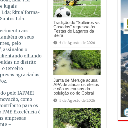
e Jugais –
 Lda; Ritualforma-
 Santos Lda.
Tradição do “Solteiros vs
Casados” regressa às
hecimento aos
Festas de Lagares da
Beira
 também os seus
5 de Agosto de 2026
ntes, pelo
 assinalou o
alientando olhando
uídas no distrito
 o terceiro
resas agraciadas,
Junta de Meruge acusa
Foz.
APA de atacar os efeitos
e não as causas da
ído pelo IAPMEI –
poluição do rio Cobral
Inovação, como
5 de Agosto de 2026
ontributo para os
o PME Excelência é
 às empresas
nte –