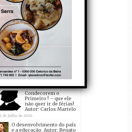
todo o mundo está a
crescer atrás de
Ronaldo. Autor: Paulo
itas do Amaral
 de Agosto de 2026
Falso crescimento…
Autor: Nuno Pereira
1 de Agosto de 2026
Tadei Pogacar vence o
“Tour” – A “Volta a
França em Bicicleta”
pela quinta vez! Autor:
o Dinis
7 de Julho de 2026
Condecorem o
Primeiro ! – que ele
não quer ir de férias!
Autor: Carlos Martelo
4 de Julho de 2026
O desenvolvimento do país
e a educação. Autor: Renato