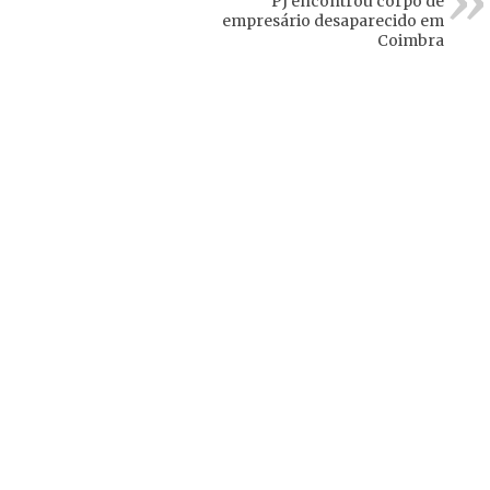
PJ encontrou corpo de
empresário desaparecido em
Coimbra