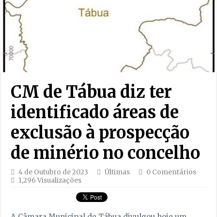
CM de Tábua diz ter
identificado áreas de
exclusão à prospecção
de minério no concelho
4 de Outubro de 2023
Últimas
0 Comentários
1,296 Visualizações
A Câmara Municipal de Tábua divulgou hoje um