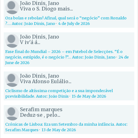
João Dinis, Jano
Viva o S. Diogo mais...
Ora bolas e rebolas! Afinal, qual será o “negócio” com Ronaldo
?… Autor: João Dinis, Jano
·
4 de July de 2026
João Dinis, Jano
V iv'á á...
Fase final do Mundial – 2026 – em Futebol de Selecções. “É o
negócio, estúpido, é o negócio !”… Autor: João Dinis, Jano
·
24 de
June de 2026
João Dinis, Jano
Viva Afonso Eulálio...
Ciclismo de altíssima competição e a sua imponderável
previsibilidade. Autor: João Dinis
·
15 de May de 2026
Serafim marques
Deduz-se , pelo...
Crónicas de Lisboa: Era um Setembro da minha infância. Autor:
Serafim Marques
·
13 de May de 2026