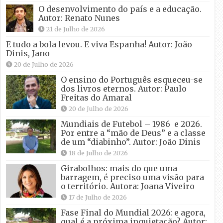
O desenvolvimento do país e a educação.
Autor: Renato Nunes
21 de Julho de 2026
E tudo a bola levou. E viva Espanha! Autor: João
Dinis, Jano
20 de Julho de 2026
O ensino do Português esqueceu-se
dos livros eternos. Autor: Paulo
Freitas do Amaral
20 de Julho de 2026
Mundiais de Futebol – 1986 e 2026.
Por entre a “mão de Deus” e a classe
de um “diabinho”. Autor: João Dinis
18 de Julho de 2026
Girabolhos: mais do que uma
barragem, é preciso uma visão para
o território. Autora: Joana Viveiro
17 de Julho de 2026
Fase Final do Mundial 2026: e agora,
qual é a próxima inquietação? Autor: