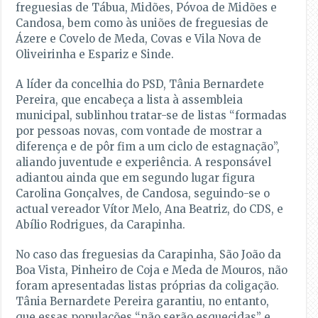
freguesias de Tábua, Midões, Póvoa de Midões e
Candosa, bem como às uniões de freguesias de
Ázere e Covelo de Meda, Covas e Vila Nova de
Oliveirinha e Espariz e Sinde.
A líder da concelhia do PSD, Tânia Bernardete
Pereira, que encabeça a lista à assembleia
municipal, sublinhou tratar-se de listas “formadas
por pessoas novas, com vontade de mostrar a
diferença e de pôr fim a um ciclo de estagnação”,
aliando juventude e experiência. A responsável
adiantou ainda que em segundo lugar figura
Carolina Gonçalves, de Candosa, seguindo-se o
actual vereador Vítor Melo, Ana Beatriz, do CDS, e
Abílio Rodrigues, da Carapinha.
No caso das freguesias da Carapinha, São João da
Boa Vista, Pinheiro de Coja e Meda de Mouros, não
foram apresentadas listas próprias da coligação.
Tânia Bernardete Pereira garantiu, no entanto,
que essas populações “não serão esquecidas” e