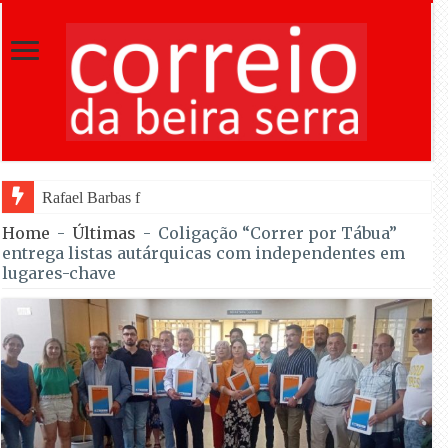
Rafael Barbas foi sétimo na Torre na estreia pe
Home
-
Últimas
-
Coligação “Correr por Tábua”
entrega listas autárquicas com independentes em
lugares-chave