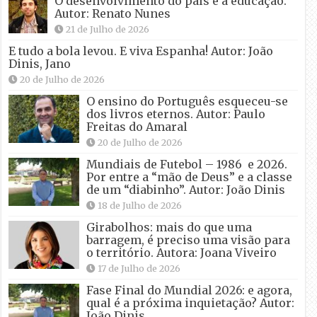
O desenvolvimento do país e a educação.
Autor: Renato Nunes
21 de Julho de 2026
E tudo a bola levou. E viva Espanha! Autor: João
Dinis, Jano
20 de Julho de 2026
O ensino do Português esqueceu-se
dos livros eternos. Autor: Paulo
Freitas do Amaral
20 de Julho de 2026
Mundiais de Futebol – 1986 e 2026.
Por entre a “mão de Deus” e a classe
de um “diabinho”. Autor: João Dinis
18 de Julho de 2026
Girabolhos: mais do que uma
barragem, é preciso uma visão para
o território. Autora: Joana Viveiro
17 de Julho de 2026
Fase Final do Mundial 2026: e agora,
qual é a próxima inquietação? Autor:
João Dinis