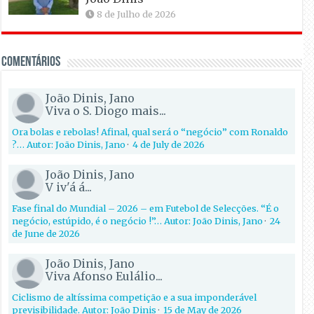
8 de Julho de 2026
Comentários
João Dinis, Jano
Viva o S. Diogo mais...
Ora bolas e rebolas! Afinal, qual será o “negócio” com Ronaldo
?… Autor: João Dinis, Jano
·
4 de July de 2026
João Dinis, Jano
V iv'á á...
Fase final do Mundial – 2026 – em Futebol de Selecções. “É o
negócio, estúpido, é o negócio !”… Autor: João Dinis, Jano
·
24
de June de 2026
João Dinis, Jano
Viva Afonso Eulálio...
Ciclismo de altíssima competição e a sua imponderável
previsibilidade. Autor: João Dinis
·
15 de May de 2026