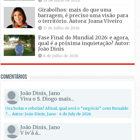
18 de Julho de 2026
Girabolhos: mais do que uma
barragem, é preciso uma visão para
o território. Autora: Joana Viveiro
17 de Julho de 2026
Fase Final do Mundial 2026: e agora,
qual é a próxima inquietação? Autor:
João Dinis
8 de Julho de 2026
Comentários
João Dinis, Jano
Viva o S. Diogo mais...
Ora bolas e rebolas! Afinal, qual será o “negócio” com Ronaldo
?… Autor: João Dinis, Jano
·
4 de July de 2026
João Dinis, Jano
V iv'á á...