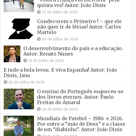
quinta vez! Autor: João Dinis
27 de Julho de 2026
Condecorem o Primeiro ! – que ele
não quer ir de férias! Autor: Carlos
Martelo
24 de Julho de 2026
O desenvolvimento do país e a educação.
Autor: Renato Nunes
21 de Julho de 2026
E tudo a bola levou. E viva Espanha! Autor: João
Dinis, Jano
20 de Julho de 2026
O ensino do Português esqueceu-se
dos livros eternos. Autor: Paulo
Freitas do Amaral
20 de Julho de 2026
Mundiais de Futebol – 1986 e 2026.
Por entre a “mão de Deus” e a classe
de um “diabinho”. Autor: João Dinis