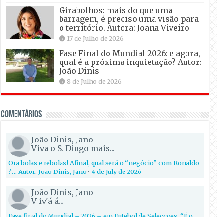
Girabolhos: mais do que uma
barragem, é preciso uma visão para
o território. Autora: Joana Viveiro
17 de Julho de 2026
Fase Final do Mundial 2026: e agora,
qual é a próxima inquietação? Autor:
João Dinis
8 de Julho de 2026
Comentários
João Dinis, Jano
Viva o S. Diogo mais...
Ora bolas e rebolas! Afinal, qual será o “negócio” com Ronaldo
?… Autor: João Dinis, Jano
·
4 de July de 2026
João Dinis, Jano
V iv'á á...
Fase final do Mundial – 2026 – em Futebol de Selecções. “É o