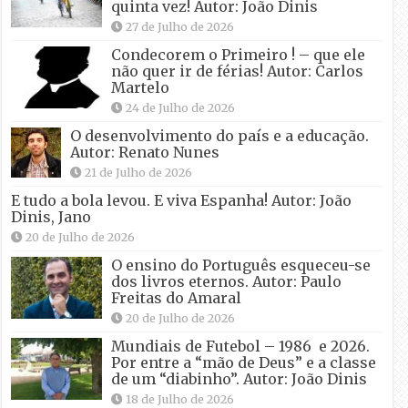
quinta vez! Autor: João Dinis
27 de Julho de 2026
Condecorem o Primeiro ! – que ele
não quer ir de férias! Autor: Carlos
Martelo
24 de Julho de 2026
O desenvolvimento do país e a educação.
Autor: Renato Nunes
21 de Julho de 2026
E tudo a bola levou. E viva Espanha! Autor: João
Dinis, Jano
20 de Julho de 2026
O ensino do Português esqueceu-se
dos livros eternos. Autor: Paulo
Freitas do Amaral
20 de Julho de 2026
Mundiais de Futebol – 1986 e 2026.
Por entre a “mão de Deus” e a classe
de um “diabinho”. Autor: João Dinis
18 de Julho de 2026