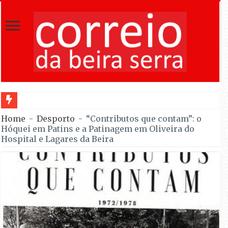
Incêndio em Fornos de Algodres dominado após combate durante a n
Home
-
Desporto
-
“Contributos que contam”: o
Hóquei em Patins e a Patinagem em Oliveira do
Hospital e Lagares da Beira