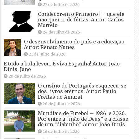
27 de Julho de 2026
Condecorem o Primeiro ! – que ele
não quer ir de férias! Autor: Carlos
Martelo
24 de Julho de 2026
O desenvolvimento do país e a educação.
Autor: Renato Nunes
21 de Julho de 2026
E tudo a bola levou. E viva Espanha! Autor: João
Dinis, Jano
20 de Julho de 2026
O ensino do Português esqueceu-se
dos livros eternos. Autor: Paulo
Freitas do Amaral
20 de Julho de 2026
Mundiais de Futebol – 1986 e 2026.
Por entre a “mão de Deus” e a classe
de um “diabinho”. Autor: João Dinis
18 de Julho de 2026