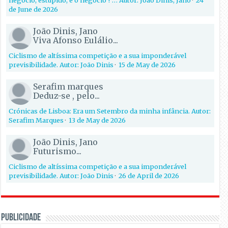
negócio, estúpido, é o negócio !”… Autor: João Dinis, Jano
·
24
de June de 2026
João Dinis, Jano
Viva Afonso Eulálio...
Ciclismo de altíssima competição e a sua imponderável
previsibilidade. Autor: João Dinis
·
15 de May de 2026
Serafim marques
Deduz-se , pelo...
Crónicas de Lisboa: Era um Setembro da minha infância. Autor:
Serafim Marques
·
13 de May de 2026
João Dinis, Jano
Futurismo...
Ciclismo de altíssima competição e a sua imponderável
previsibilidade. Autor: João Dinis
·
26 de April de 2026
PUBLICIDADE