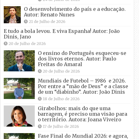
O desenvolvimento do país e a educação.
Autor: Renato Nunes
21 de Julho de 2026
E tudo a bola levou. E viva Espanha! Autor: João
Dinis, Jano
20 de Julho de 2026
O ensino do Português esqueceu-se
dos livros eternos. Autor: Paulo
Freitas do Amaral
20 de Julho de 2026
Mundiais de Futebol – 1986 e 2026.
Por entre a “mão de Deus” e a classe
de um “diabinho”. Autor: João Dinis
18 de Julho de 2026
Girabolhos: mais do que uma
barragem, é preciso uma visão para
o território. Autora: Joana Viveiro
17 de Julho de 2026
Fase Final do Mundial 2026: e agora,