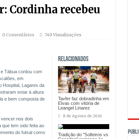
r: Cordinha recebeu
0 Comentários
749 Visualizações
Relacionados
a e Tábua contou com
escalões, em
o Hospital, Lagares da
straram estar à altura
Tavfer faz dobradinha em
ada e bem composta de
Elvas com vitória de
Leangel Linarez
8 de Agosto de 2026
 vencer nos dois
 que tem sido feita ao
PUBLI
remento do futsal como
Tradição do “Solteiros vs