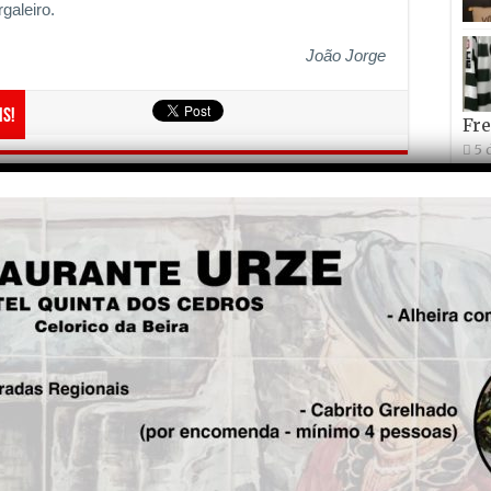
galeiro.
João Jorge
is!
Fre
5 
Seg.
“Queijos Lagos” investe 1,2
milhões de Euros em unidade
produtiva no concelho de
Seia
Joã
27