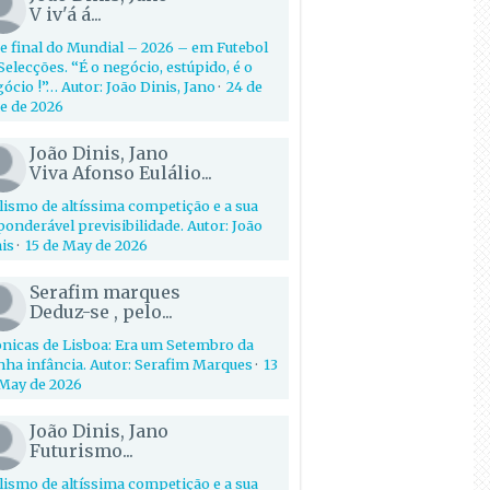
V iv'á á...
e final do Mundial – 2026 – em Futebol
Selecções. “É o negócio, estúpido, é o
ócio !”… Autor: João Dinis, Jano
·
24 de
e de 2026
João Dinis, Jano
Viva Afonso Eulálio...
lismo de altíssima competição e a sua
onderável previsibilidade. Autor: João
is
·
15 de May de 2026
Serafim marques
Deduz-se , pelo...
nicas de Lisboa: Era um Setembro da
ha infância. Autor: Serafim Marques
·
13
May de 2026
João Dinis, Jano
Futurismo...
lismo de altíssima competição e a sua