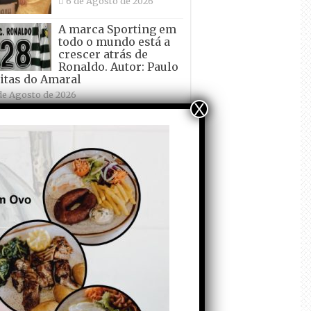
6 de Agosto de 2026
A marca Sporting em
todo o mundo está a
crescer atrás de
Ronaldo. Autor: Paulo
itas do Amaral
de Agosto de 2026
X
Falso crescimento…
Autor: Nuno Pereira
1 de Agosto de 2026
Tadei Pogacar vence o
“Tour” – A “Volta a
França em Bicicleta”
pela quinta vez! Autor:
o Dinis
 de Julho de 2026
Condecorem o
Primeiro ! – que ele
não quer ir de férias!
Autor: Carlos Martelo