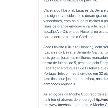
a principal modalidade de pavilhão.
Oliveira do Hospital, Lagares da Beira e 
uns dignos vencidos, pois deram grande 
vencedores, com as duas primeiras a p
finais de grande emoção e valia técnica,
escalão A e Oliveira do Hospital no esc
cara a derrota frente à Cordinha.
João Oliveira (Oliveira Hospital), com se
(Lagares da Beira) e Bernardo Garcia (
seis golos, foram os melhores marcador
mista de futebol de 5, pensada pelo Desp
Federação Portuguesa de Futebol e que 
Portugal Telecom, está dividido em 32 e
fase final, que juntará em Lisboa, nos di
campeões regionais.
As emoções da Moche Cup, recorde-se,
na Internet através do endereço
http://m
em
www.facebook.pt/moche
. A Moche C