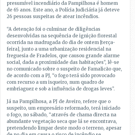
presumível incendiário da Pampilhosa é homem
de 65 anos. Este ano, a Polícia Judiciária já deteve
26 pessoas suspeitas de atear incêndios.
“A detenção foi o culminar de diligências
desenvolvidas na sequência de ignição florestal
ocorrida na madrugada do dia de ontem [terça-
feira], junto a uma urbanização residencial na
freguesia de Fradelos, que causou grande alarme
social, dada a proximidade das habitações”, lê-se
no comunicado sobre o suspeito de Famalicão que,
de acordo com a PJ, “o fogo terá sido provocado
com recurso a um isqueiro, num quadro de
embriaguez e sob a influência de drogas leves”.
Já na Pampilhosa, a PJ de Aveiro, refere que o
suspeito, um empresário reformado, terá iniciado
o fogo, no sábado, “através de chama directa na
abundante vegetação seca que lá se encontrava,
pretendendo limpar deste modo o terreno, apesar
de no dia em causa o risco de incêndio se