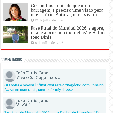
Girabolhos: mais do que uma
barragem, é preciso uma visão para
o território. Autora: Joana Viveiro
17 de Julho de 2026
Fase Final do Mundial 2026: e agora,
qual é a próxima inquietação? Autor:
João Dinis
8 de Julho de 2026
Comentários
João Dinis, Jano
Viva o S. Diogo mais...
Ora bolas e rebolas! Afinal, qual será o “negócio” com Ronaldo
?… Autor: João Dinis, Jano
·
4 de July de 2026
João Dinis, Jano
V iv'á á...
Fase final do Mundial – 2026 – em Futebol de Selecções. “É o