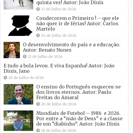
quinta vez! Autor: João Dinis
27 de Julho de 2026
Condecorem o Primeiro ! – que ele
não quer ir de férias! Autor: Carlos
Martelo
24 de Julho de 2026
O desenvolvimento do país e a educação.
Autor: Renato Nunes
21 de Julho de 2026
E tudo a bola levou. E viva Espanha! Autor: João
Dinis, Jano
20 de Julho de 2026
O ensino do Português esqueceu-se
dos livros eternos. Autor: Paulo
Freitas do Amaral
20 de Julho de 2026
Mundiais de Futebol – 1986 e 2026.
Por entre a “mão de Deus” e a classe
de um “diabinho”. Autor: João Dinis
18 de Julho de 2026