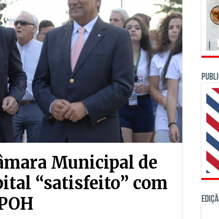
PUBLI
âmara Municipal de
ital “satisfeito” com
XPOH
Ediçã