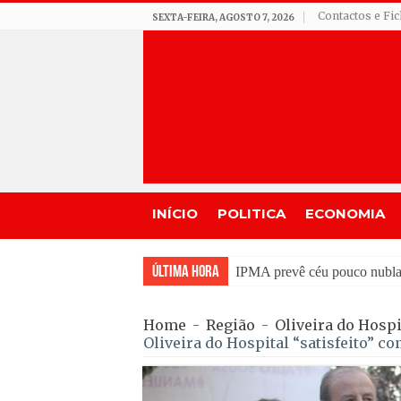
Contactos e Fi
SEXTA-FEIRA, AGOSTO 7, 2026
INÍCIO
POLITICA
ECONOMIA
Última Hora
Incêndios em Fornos de Algo
Home
-
Região
-
Oliveira do Hospi
Oliveira do Hospital “satisfeito” c