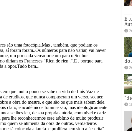
E t
Aut
2
do
2
“di
1