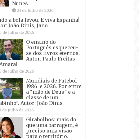
Nunes
21 de Julho de 2026
udo a bola levou. E viva Espanha!
or: João Dinis, Jano
0 de Julho de 2026
O ensino do
Português esqueceu-
se dos livros eternos.
Autor: Paulo Freitas
 Amaral
0 de Julho de 2026
Mundiais de Futebol –
1986 e 2026. Por entre
a “mão de Deus” e a
classe de um
abinho”. Autor: João Dinis
8 de Julho de 2026
Girabolhos: mais do
que uma barragem, é
preciso uma visão
para o território.