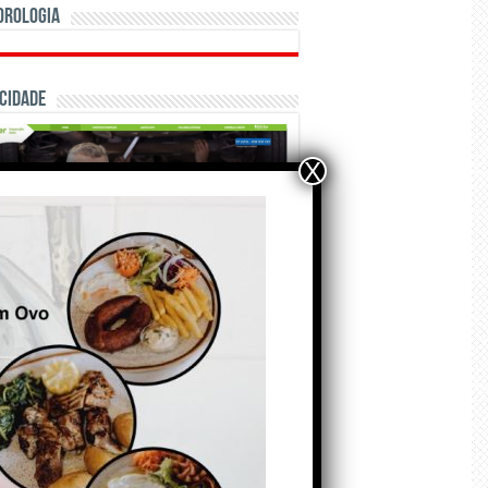
orologia
cidade
X
ÃO E CRÓNICAS
Matraquilhos… Autor:
Fernando Roldão
6 de Agosto de 2026
A marca Sporting em