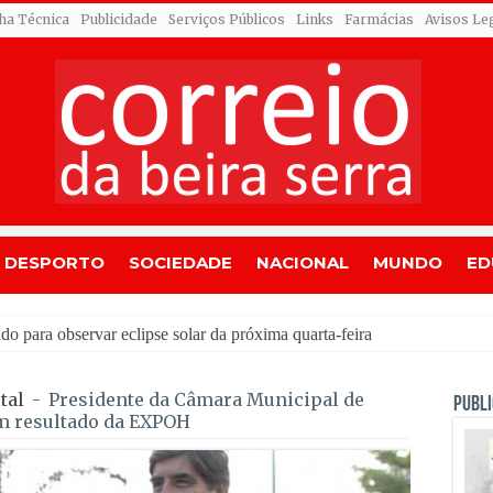
cha Técnica
Publicidade
Serviços Públicos
Links
Farmácias
Avisos Le
DESPORTO
SOCIEDADE
NACIONAL
MUNDO
ED
dres
tal
-
Presidente da Câmara Municipal de
PUBLI
om resultado da EXPOH