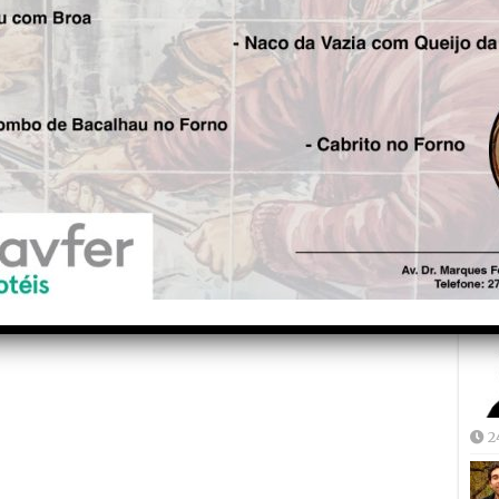
Fre
5
Joã
2
2