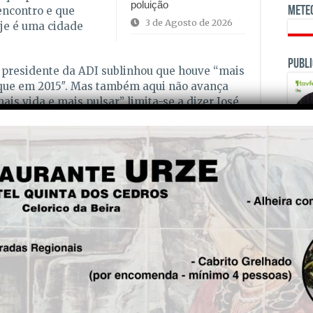
poluição
Mete
encontro e que
3 de Agosto de 2026
oje é uma cidade
Publi
e presidente da ADI sublinhou que houve “mais
 que em 2015″. Mas também aqui não avança
is vida e mais pulsar” limita-se a dizer José
o alcançado ao longo destas sete edições é
 a “trabalhar ainda mais cedo” para se
ha a ser uma EXPOH mais atractiva para os
 cartaz mais “apelativo e forte” para a edição
is!
OPINI
Seg.
GNR de Viseu deteve jovem
de 18 anos por fogo posto
que confessou o crime