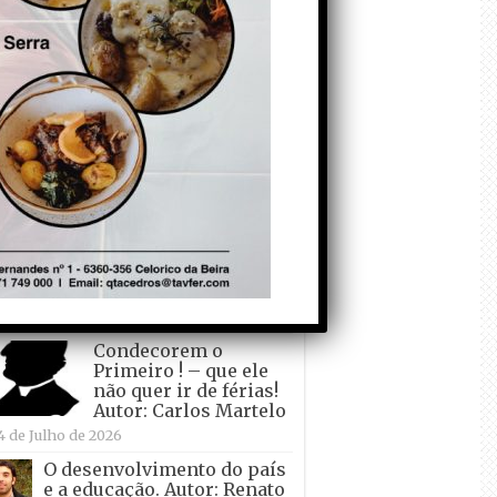
todo o mundo está a
crescer atrás de
Ronaldo. Autor: Paulo
itas do Amaral
 de Agosto de 2026
Falso crescimento…
Autor: Nuno Pereira
1 de Agosto de 2026
Tadei Pogacar vence o
“Tour” – A “Volta a
França em Bicicleta”
pela quinta vez! Autor:
o Dinis
7 de Julho de 2026
Condecorem o
Primeiro ! – que ele
não quer ir de férias!
Autor: Carlos Martelo
4 de Julho de 2026
O desenvolvimento do país
e a educação. Autor: Renato