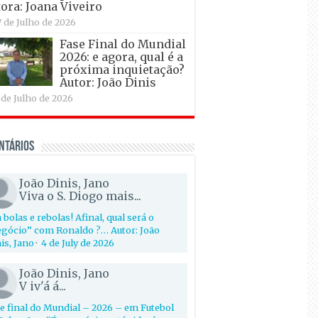
ora: Joana Viveiro
7 de Julho de 2026
Fase Final do Mundial
2026: e agora, qual é a
próxima inquietação?
Autor: João Dinis
 de Julho de 2026
ntários
João Dinis, Jano
Viva o S. Diogo mais...
 bolas e rebolas! Afinal, qual será o
gócio” com Ronaldo ?… Autor: João
is, Jano
·
4 de July de 2026
João Dinis, Jano
V iv'á á...
e final do Mundial – 2026 – em Futebol