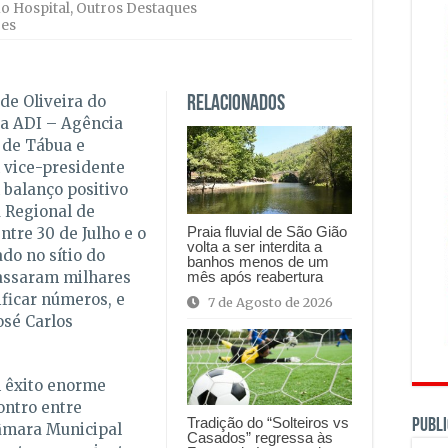
do Hospital
,
Outros Destaques
ões
de Oliveira do
Relacionados
da ADI – Agência
 de Tábua e
 vice-presidente
 balanço positivo
 Regional de
Praia fluvial de São Gião
ntre 30 de Julho e o
volta a ser interdita a
do no sítio do
banhos menos de um
mês após reabertura
passaram milhares
ficar números, e
7 de Agosto de 2026
osé Carlos
 êxito enorme
ontro entre
Tradição do “Solteiros vs
PUBLI
Câmara Municipal
Casados” regressa às