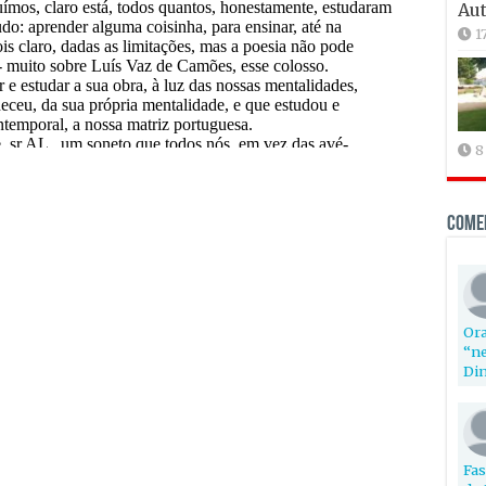
Aut
1
8
Come
Ora
“ne
Din
Fas