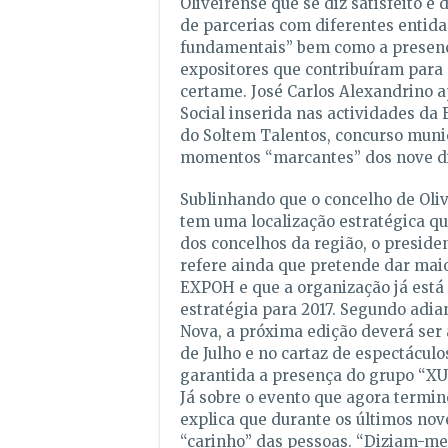
Oliveirense que se diz satisfeito e 
de parcerias com diferentes entida
fundamentais” bem como a presenç
expositores que contribuíram para 
certame. José Carlos Alexandrino a
Social inserida nas actividades da E
do Soltem Talentos, concurso muni
momentos “marcantes” dos nove di
Sublinhando que o concelho de Oliv
tem uma localização estratégica q
dos concelhos da região, o preside
refere ainda que pretende dar mai
EXPOH e que a organização já está 
estratégia para 2017. Segundo adia
Nova, a próxima edição deverá ser
de Julho e no cartaz de espectáculos
garantida a presença do grupo “X
Já sobre o evento que agora termin
explica que durante os últimos nove
“carinho” das pessoas. “Diziam-m