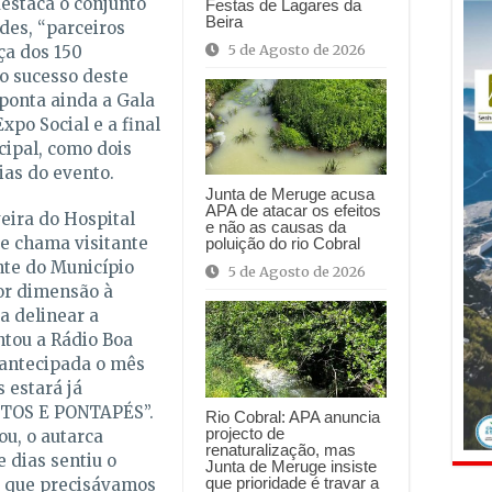
destaca o conjunto
Festas de Lagares da
Beira
des, “parceiros
5 de Agosto de 2026
a dos 150
o sucesso deste
ponta ainda a Gala
xpo Social e a final
cipal, como dois
as do evento.
Junta de Meruge acusa
APA de atacar os efeitos
eira do Hospital
e não as causas da
ue chama visitante
poluição do rio Cobral
nte do Município
5 de Agosto de 2026
or dimensão à
a delinear a
ntou a Rádio Boa
 antecipada o mês
 estará já
UTOS E PONTAPÉS”.
Rio Cobral: APA anuncia
projecto de
ou, o autarca
renaturalização, mas
 dias sentiu o
Junta de Meruge insiste
que prioridade é travar a
e que precisávamos