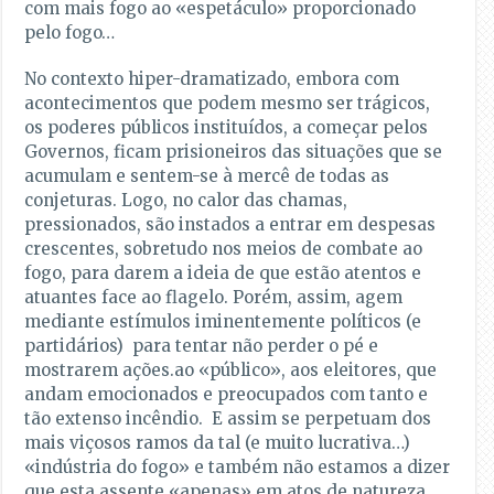
com mais fogo ao «espetáculo» proporcionado
pelo fogo…
No contexto hiper-dramatizado, embora com
acontecimentos que podem mesmo ser trágicos,
os poderes públicos instituídos, a começar pelos
Governos, ficam prisioneiros das situações que se
acumulam e sentem-se à mercê de todas as
conjeturas. Logo, no calor das chamas,
pressionados, são instados a entrar em despesas
crescentes, sobretudo nos meios de combate ao
fogo, para darem a ideia de que estão atentos e
atuantes face ao flagelo. Porém, assim, agem
mediante estímulos iminentemente políticos (e
partidários) para tentar não perder o pé e
mostrarem ações.ao «público», aos eleitores, que
andam emocionados e preocupados com tanto e
tão extenso incêndio. E assim se perpetuam dos
mais viçosos ramos da tal (e muito lucrativa…)
«indústria do fogo» e também não estamos a dizer
que esta assente «apenas» em atos de natureza