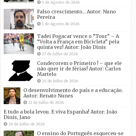
5 de Agosto de 2026
Falso crescimento… Autor: Nuno
Pereira
1 de Agosto de 2026
Tadei Pogacar vence o “Tour” – A
“Volta a França em Bicicleta” pela
quinta vez! Autor: João Dinis
27 de Julho de 2026
Condecorem o Primeiro ! – que ele
não quer ir de férias! Autor: Carlos
Martelo
24 de Julho de 2026
O desenvolvimento do país e a educação.
Autor: Renato Nunes
21 de Julho de 2026
E tudo a bola levou. E viva Espanha! Autor: João
Dinis, Jano
20 de Julho de 2026
O ensino do Português esqueceu-se