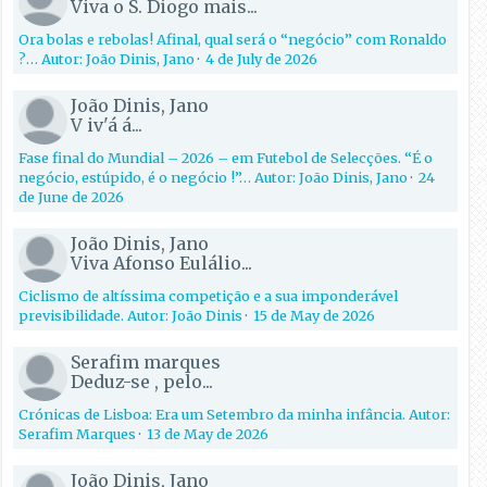
Viva o S. Diogo mais...
Ora bolas e rebolas! Afinal, qual será o “negócio” com Ronaldo
?… Autor: João Dinis, Jano
·
4 de July de 2026
João Dinis, Jano
V iv'á á...
Fase final do Mundial – 2026 – em Futebol de Selecções. “É o
negócio, estúpido, é o negócio !”… Autor: João Dinis, Jano
·
24
de June de 2026
João Dinis, Jano
Viva Afonso Eulálio...
Ciclismo de altíssima competição e a sua imponderável
previsibilidade. Autor: João Dinis
·
15 de May de 2026
Serafim marques
Deduz-se , pelo...
Crónicas de Lisboa: Era um Setembro da minha infância. Autor:
Serafim Marques
·
13 de May de 2026
João Dinis, Jano