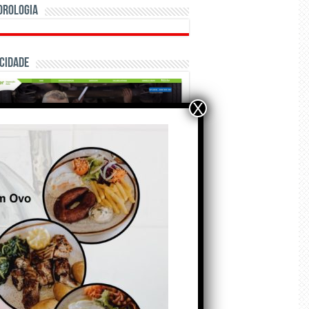
orologia
cidade
X
ÃO E CRÓNICAS
Matraquilhos… Autor:
Fernando Roldão
6 de Agosto de 2026
A marca Sporting em