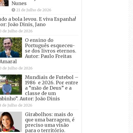
Nunes
21 de Julho de 2026
udo a bola levou. E viva Espanha!
or: João Dinis, Jano
0 de Julho de 2026
O ensino do
Português esqueceu-
se dos livros eternos.
Autor: Paulo Freitas
 Amaral
0 de Julho de 2026
Mundiais de Futebol –
1986 e 2026. Por entre
a “mão de Deus” e a
classe de um
abinho”. Autor: João Dinis
8 de Julho de 2026
Girabolhos: mais do
que uma barragem, é
preciso uma visão
para o território.