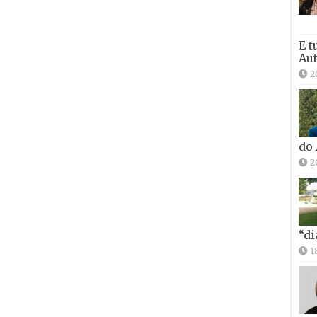
E t
Aut
2
do
2
“di
1