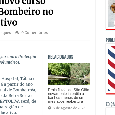
novo curso
 Bombeiro no
tivo
taques
0 Comentários
PUBLI
ção com a Protecção
Relacionados
voluntários.
o Hospital, Tábua e
á a partir do ano
onal de Bombeiro/a,
Praia fluvial de São Gião
novamente interdita a
o da Beira Serra e
banhos menos de um
 EPTOLIVA será, de
mês após reabertura
Ediçã
na região de
7 de Agosto de 2026
ducativo.