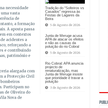
uma necessidade
Tradição do “Solteiros vs
Casados” regressa às
r uma vasta
Festas de Lagares da
orrência de
Beira
entanto, a formação
5 de Agosto de 2026
rais. A aposta passa
arem em contextos
Junta de Meruge acusa
APA de atacar os efeitos
de acidentes a
e não as causas da
sco, reforçando a
poluição do rio Cobral
es e contribuindo
5 de Agosto de 2026
as, património e
Rio Cobral: APA anuncia
projecto de
renaturalização, mas
rceria alargada com
Junta de Meruge insiste
m a Protecção Civil
que prioridade é travar a
e bombeiros
poluição
a. Participam no
3 de Agosto de 2026
as de Oliveira do
Vila Nova de
PUBLI