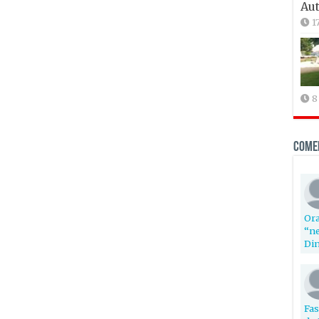
Aut
1
8
Come
Ora
“ne
Din
Fas