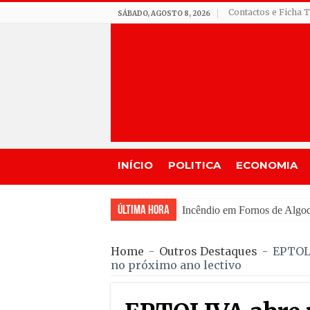
Contactos e Ficha 
SÁBADO, AGOSTO 8, 2026
INÍCIO
POLITICA
ECONOMIA
Última Hora
Seia assinala centenário
Home
-
Outros Destaques
-
EPTOLI
no próximo ano lectivo