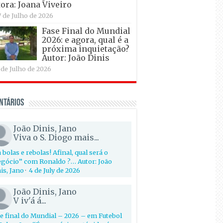
ora: Joana Viveiro
7 de Julho de 2026
Fase Final do Mundial
2026: e agora, qual é a
próxima inquietação?
Autor: João Dinis
 de Julho de 2026
ntários
João Dinis, Jano
Viva o S. Diogo mais...
 bolas e rebolas! Afinal, qual será o
gócio” com Ronaldo ?… Autor: João
is, Jano
·
4 de July de 2026
João Dinis, Jano
V iv'á á...
e final do Mundial – 2026 – em Futebol