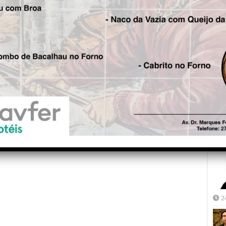
Fre
5
Joã
2
2