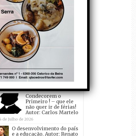
todo o mundo está a
crescer atrás de
Ronaldo. Autor: Paulo
itas do Amaral
 de Agosto de 2026
Falso crescimento…
Autor: Nuno Pereira
1 de Agosto de 2026
Tadei Pogacar vence o
“Tour” – A “Volta a
França em Bicicleta”
pela quinta vez! Autor:
o Dinis
7 de Julho de 2026
Condecorem o
Primeiro ! – que ele
não quer ir de férias!
Autor: Carlos Martelo
4 de Julho de 2026
O desenvolvimento do país
e a educação. Autor: Renato