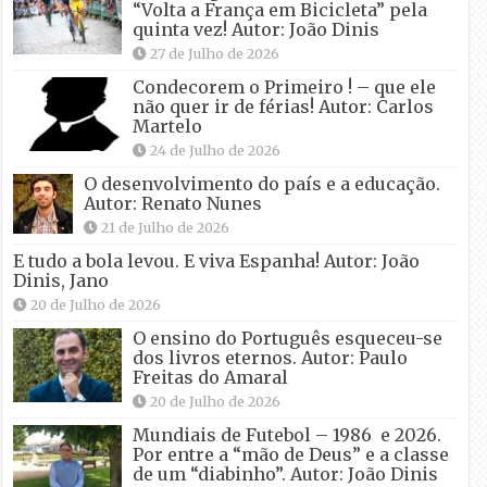
“Volta a França em Bicicleta” pela
quinta vez! Autor: João Dinis
27 de Julho de 2026
Condecorem o Primeiro ! – que ele
não quer ir de férias! Autor: Carlos
Martelo
24 de Julho de 2026
O desenvolvimento do país e a educação.
Autor: Renato Nunes
21 de Julho de 2026
E tudo a bola levou. E viva Espanha! Autor: João
Dinis, Jano
20 de Julho de 2026
O ensino do Português esqueceu-se
dos livros eternos. Autor: Paulo
Freitas do Amaral
20 de Julho de 2026
Mundiais de Futebol – 1986 e 2026.
Por entre a “mão de Deus” e a classe
de um “diabinho”. Autor: João Dinis