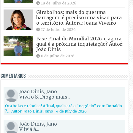
18 de Julho de 2026
Girabolhos: mais do que uma
barragem, é preciso uma visão para
o território. Autora: Joana Viveiro
17 de Julho de 2026
Fase Final do Mundial 2026: e agora,
qual é a próxima inquietação? Autor:
João Dinis
8 de Julho de 2026
Comentários
João Dinis, Jano
Viva o S. Diogo mais...
Ora bolas e rebolas! Afinal, qual será o “negócio” com Ronaldo
?… Autor: João Dinis, Jano
·
4 de July de 2026
João Dinis, Jano
V iv'á á...