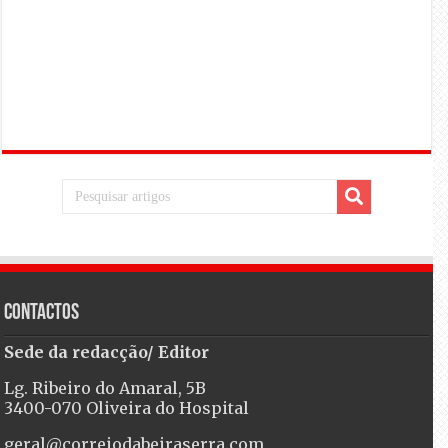
Contactos
Sede da redacção/ Editor
Lg. Ribeiro do Amaral, 5B
3400-070 Oliveira do Hospital
geral@correiodabeiraserra.com