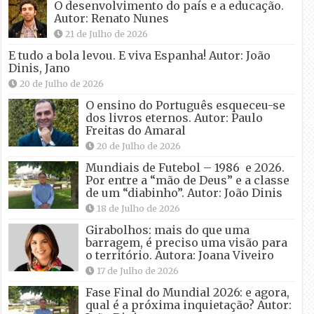
O desenvolvimento do país e a educação.
Autor: Renato Nunes
21 de Julho de 2026
E tudo a bola levou. E viva Espanha! Autor: João
Dinis, Jano
20 de Julho de 2026
O ensino do Português esqueceu-se
dos livros eternos. Autor: Paulo
Freitas do Amaral
20 de Julho de 2026
Mundiais de Futebol – 1986 e 2026.
Por entre a “mão de Deus” e a classe
de um “diabinho”. Autor: João Dinis
18 de Julho de 2026
Girabolhos: mais do que uma
barragem, é preciso uma visão para
o território. Autora: Joana Viveiro
17 de Julho de 2026
Fase Final do Mundial 2026: e agora,
qual é a próxima inquietação? Autor: