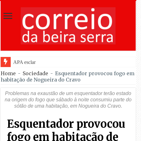
APA esclarece regras e permite venda d
Home
-
Sociedade
-
Esquentador provocou fogo em
habitação de Nogueira do Cravo
Problemas na exaustão de um esquentador terão estado
na origem do fogo que sábado à noite consumiu parte do
sótão de uma habitação, em Nogueira do Cravo.
Esquentador provocou
fogo em habitação de