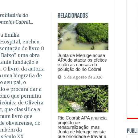
re história da
Relacionados
oncelos Cabral…
a Emília
 Hospital, encheu,
sentação do livro O
 Baixo”, uma obra
Junta de Meruge acusa
APA de atacar os efeitos
tante fundação e
e não as causas da
 O livro, da autoria
poluição do rio Cobral
m uma biografia de
5 de Agosto de 2026
 seu pai, o
lo e procura dar a
ónio que permitiu
 icónica de Oliveira
, que classifica a
 num livro que
Rio Cobral: APA anuncia
projecto de
de oliveirense, do
renaturalização, mas
também da
PUBLI
Junta de Meruge insiste
que prioridade é travar a
 século XX.