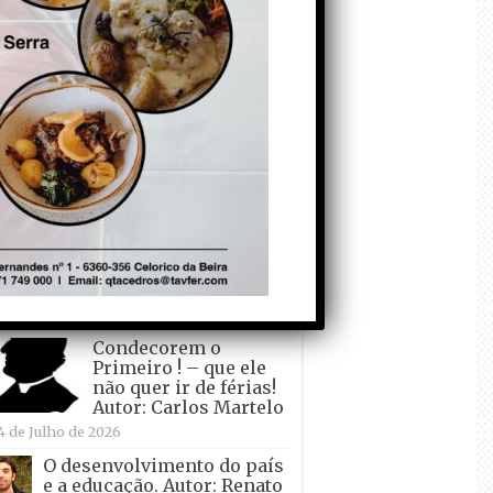
todo o mundo está a
crescer atrás de
Ronaldo. Autor: Paulo
itas do Amaral
 de Agosto de 2026
Falso crescimento…
Autor: Nuno Pereira
1 de Agosto de 2026
Tadei Pogacar vence o
“Tour” – A “Volta a
França em Bicicleta”
pela quinta vez! Autor:
o Dinis
7 de Julho de 2026
Condecorem o
Primeiro ! – que ele
não quer ir de férias!
Autor: Carlos Martelo
4 de Julho de 2026
O desenvolvimento do país
e a educação. Autor: Renato