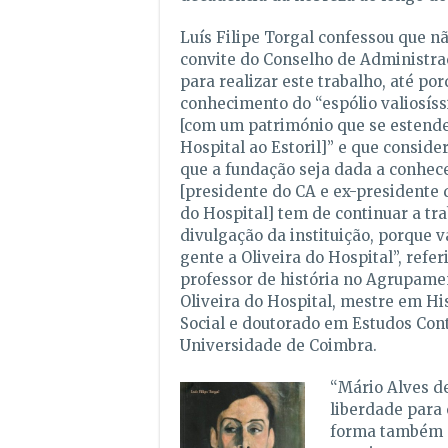
Luís Filipe Torgal confessou que nã
convite do Conselho de Administr
para realizar este trabalho, até po
conhecimento do “espólio valiosís
[com um património que se estende
Hospital ao Estoril]” e que consid
que a fundação seja dada a conhece
[presidente do CA e ex-presidente 
do Hospital] tem de continuar a tr
divulgação da instituição, porque v
gente a Oliveira do Hospital”, refer
professor de história no Agrupame
Oliveira do Hospital, mestre em Hi
Social e doutorado em Estudos Co
Universidade de Coimbra.
“Mário Alves d
liberdade para 
forma também n