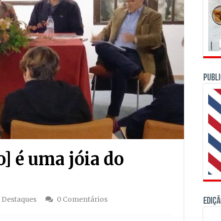
PUBLI
] é uma jóia do
 Destaques
0 Comentários
Ediçã