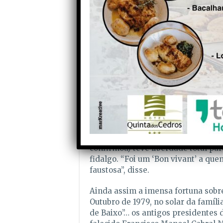
porque, isto é, património dos olive
Mário Alves explicou que este livr
ainda há algumas pessoas vivas qu
com pessoas gente desta casa. E é
Havia elementos soltos, mas não h
história desta família”, referiu, fr
livro.
“Já passou por aqui muita gente, ma
que foi esta casa. Queríamos um livr
ser uma pessoa ligada a essa área.
que nos dava essas garantias”, con
confirmou) teve liberdade total pa
fidalgo. “Foi um ‘Bon vivant’ a que
faustosa”, disse.
Ainda assim a imensa fortuna sobrev
Outubro de 1979, no solar da famíl
de Baixo”… os antigos presidente