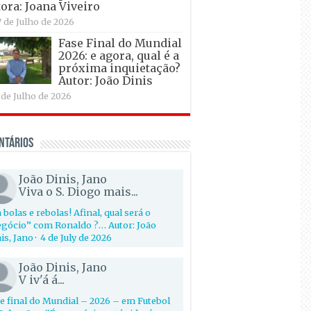
ora: Joana Viveiro
7 de Julho de 2026
Fase Final do Mundial
2026: e agora, qual é a
próxima inquietação?
Autor: João Dinis
 de Julho de 2026
ntários
João Dinis, Jano
Viva o S. Diogo mais...
 bolas e rebolas! Afinal, qual será o
gócio” com Ronaldo ?… Autor: João
is, Jano
·
4 de July de 2026
João Dinis, Jano
V iv'á á...
e final do Mundial – 2026 – em Futebol