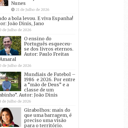
Nunes
21 de Julho de 2026
udo a bola levou. E viva Espanha!
or: João Dinis, Jano
0 de Julho de 2026
O ensino do
Português esqueceu-
se dos livros eternos.
Autor: Paulo Freitas
 Amaral
0 de Julho de 2026
Mundiais de Futebol –
1986 e 2026. Por entre
a “mão de Deus” e a
classe de um
abinho”. Autor: João Dinis
8 de Julho de 2026
Girabolhos: mais do
que uma barragem, é
preciso uma visão
para o território.