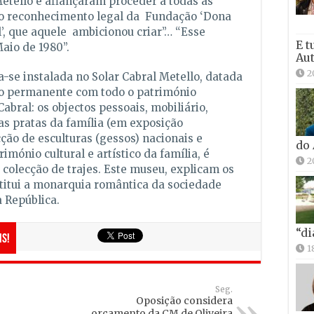
etello e afiançaram proceder a todas as
r o reconhecimento legal da Fundação ‘Dona
’, que aquele ambicionou criar”… “Esse
E t
aio de 1980”.
Aut
2
-se instalada no Solar Cabral Metello, datada
ão permanente com todo o património
abral: os objectos pessoais, mobiliário,
as pratas da família (em exposição
ção de esculturas (gessos) nacionais e
do
imónio cultural e artístico da família, é
2
 colecção de trajes. Este museu, explicam os
stitui a monarquia romântica da sociedade
 República.
“di
is!
1
Seg.
Oposição considera
orçamento da CM de Oliveira