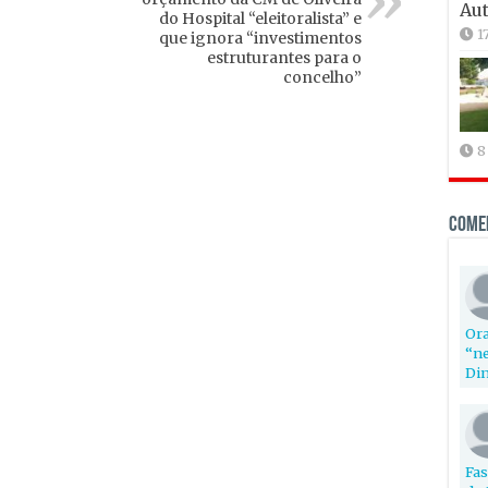
Aut
do Hospital “eleitoralista” e
1
que ignora “investimentos
estruturantes para o
concelho”
8
Come
Ora
“ne
Din
Fas