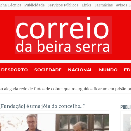
icha Técnica
Publicidade
Serviços Públicos
Links
Farmácias
Avisos L
DESPORTO
SOCIEDADE
NACIONAL
MUNDO
ED
liza
[Fundação] é uma jóia do concelho…”
PUBLI