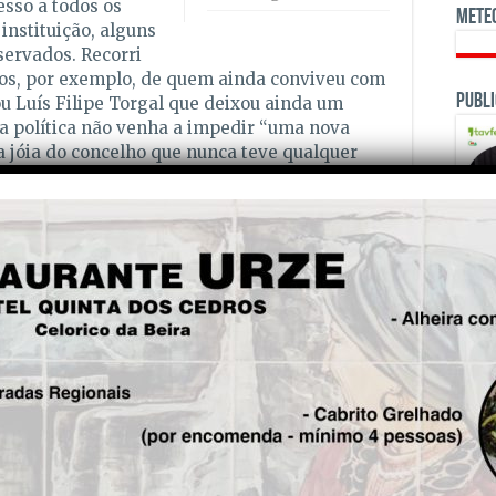
esso a todos os
Mete
nstituição, alguns
servados. Recorri
os, por exemplo, de quem ainda conviveu com
Publi
sou Luís Filipe Torgal que deixou ainda um
a política não venha a impedir “uma nova
ma jóia do concelho que nunca teve qualquer
 em quezílias políticas”, sublinhou.
italizar a Fundação
istração da Fundação, Mário Alves, que
1, tendo desde essa data realizado um
uma instituição que “se encontrava
para abrir o espaço ao público. E assegurou
OPINI
legas, simplesmente a “gerir aquilo que é de
ta ao desafio deixado por Luís Filipe Torgal, o
 de resto, aproveitou para dizer ao
isco Rolo, que se encontrava ao seu lado, que
ntido de lhe apresentar um protocolo que irá
pessoas à instituição. “Isso é muito importante,