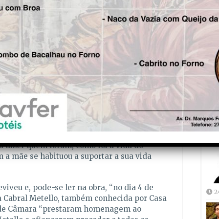
irenses”, frisou.
Fre
o é fundamental para memória futura. “Hoje
e podem contar a história e que conviveram
5
 importante recolher esses depoimentos.
avia nada documentado que relatasse a
isando que esse aspecto foi conseguido com este
s não ficou nada para que no futuro se saiba o
o feito com rigor histórico e o autor teria de
 Pensamos de imediato em Luís Filipe Torgal
Joã
tou Mário Alves, garantindo que o autor (que
2
ra dizer quem foram, como foi a vida do
m a mãe se habituou a suportar a sua vida
iveu e, pode-se ler na obra, “no dia 4 de
2
ia Cabral Metello, também conhecida por Casa
s de Câmara “prestaram homenagem ao