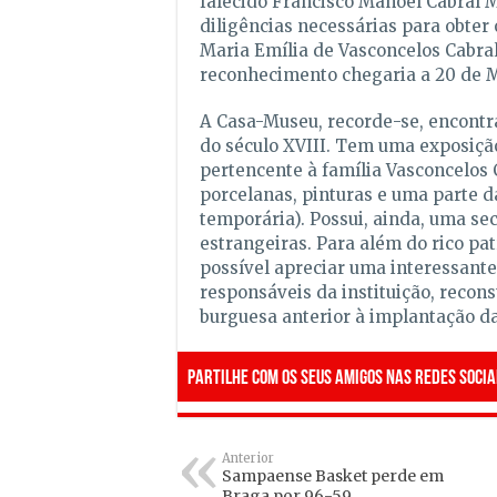
falecido Francisco Manoel Cabral M
diligências necessárias para obte
Maria Emília de Vasconcelos Cabral
reconhecimento chegaria a 20 de M
A Casa-Museu, recorde-se, encontra
do século XVIII. Tem uma exposiç
pertencente à família Vasconcelos C
porcelanas, pinturas e uma parte d
temporária). Possui, ainda, uma sec
estrangeiras. Para além do rico patr
possível apreciar uma interessante
responsáveis da instituição, recon
burguesa anterior à implantação da
Partilhe com os seus amigos nas redes socia
Anterior
Sampaense Basket perde em
Braga por 96-59