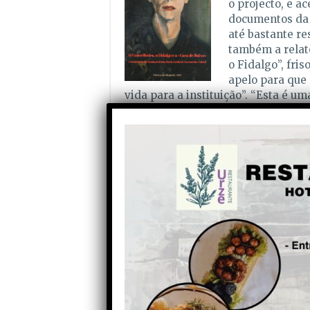
o projecto, e ac
documentos da i
até bastante re
também a relat
o Fidalgo”, fri
apelo para que 
vida para a instituição”. “Esta é u
apoio público e não pode ser metida
Mário Alves quer dinamizar e rev
O presidente do Concelho de Admin
assumiu funções “pro bono” em 202
trabalho no sentido de revitalizar 
adormecida”, procurando condições 
que está ali, juntamente com os co
todos os oliveirenses”. E em respos
ex-presidente da Câmara Municipal,
presidente da autarquia, José Franc
a sua equipa está a trabalhar no se
ajudar a publicitar e a trazer mais 