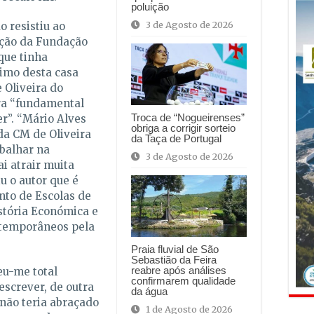
poluição
3 de Agosto de 2026
o resistiu ao
ação da Fundação
rque tinha
simo desta casa
 Oliveira do
era “fundamental
Troca de “Nogueirenses”
r”. “Mário Alves
obriga a corrigir sorteio
da CM de Oliveira
da Taça de Portugal
abalhar na
3 de Agosto de 2026
ai atrair muita
iu o autor que é
nto de Escolas de
stória Económica e
ntemporâneos pela
Praia fluvial de São
Sebastião da Feira
reabre após análises
eu-me total
confirmarem qualidade
escrever, de outra
da água
ão teria abraçado
1 de Agosto de 2026