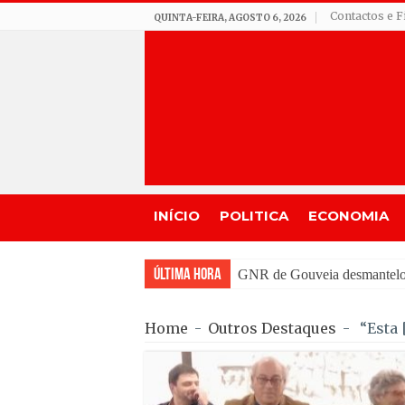
Contactos e F
QUINTA-FEIRA, AGOSTO 6, 2026
INÍCIO
POLITICA
ECONOMIA
Última Hora
Incêndio em Mangualde mobi
Home
-
Outros Destaques
-
“Esta 